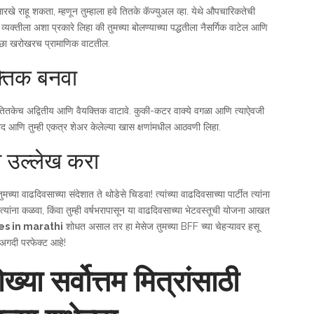
ःसारखे राहू शकता, म्हणून तुम्हाला हवे तितके कॅज्युअल व्हा. येथे औपचारिकतेची
्यक्तीला अशा प्रकारे लिहा की तुमच्या बोलण्याच्या पद्धतीला नैसर्गिक वाटेल आणि
ेच्छा खरोखरच प्रामाणिक वाटतील.
क्तिक बनवा
हणजे ते तितकेच अद्वितीय आणि वैयक्तिक वाटावे. कुकी-कटर वाक्ये वगळा आणि त्याऐवजी
विनोद आणि तुम्ही एकत्र शेअर केलेल्या खास क्षणांमधील आठवणी लिहा.
ा उल्लेख करा
च्या वाढदिवसाच्या संदेशात ते थोडेसे चिडवा! त्यांच्या वाढदिवसाच्या पार्टीत त्यांना
यांना कळवा, किंवा तुम्ही वर्षभरापासून या वाढदिवसाच्या भेटवस्तूची योजना आखत
es in marathi
शोधत असाल तर हा मेसेज तुमच्या BFF च्या चेहऱ्यावर हसू
अगदी परफेक्ट आहे!
ा सर्वोत्तम मित्रांसाठी