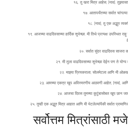
१६. तू खरा मित्र आहेस, [नाव]. तुझ्यासा
१७. आतापर्यंतच्या सर्वात चांगल्
१८. [नाव], तू एक अद्भुत व्यक्
१९. आजच्या वाढदिवसाच्या हार्दिक शुभेच्छा. मी तिथे प्रत्यक्ष उपस्थित र
द
२०. सर्वात सुंदर वाढदिवस साजरा कर
२१. मी तुला वाढदिवसाच्या शुभेच्छा देईन पण ते यो
२२. माझ्या प्रियकराला, सोलमेटला आणि मी ओळखलेल
२३. आमच्या एकत्र खूप अविस्मरणीय आठवणी आहेत, [नाव], आणि म
२४. आजचा दिवस तुमच्या कुटुंबासोबत खूप छान जावो
२५. तुम्ही एक अद्भुत मित्र आहात आणि मी भेटलेल्यांपैकी सर्वात प्रामाणि
सर्वोत्तम मित्रांसाठी म