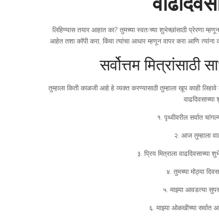
वाढदिवसाच
लिहिण्यास तयार आहात का? तुमच्या स्वतःच्या शुभेच्छांसाठी प्रेरणा म्हण
आहेत तशा कॉपी करा, किंवा त्यांचा आधार म्हणून वापर करा आणि त्यांना
सर्वोत्तम मित्रांसाठी स
तुम्हाला किती काळजी आहे हे व्यक्त करण्यासाठी तुम्हाला खूप काही लिहाव
वाढदिवसाच्या श
१. पृथ्वीवरील सर्वात चांगल्
२. आज तुम्हाला वाढ
३. प्रिय मित्राला वाढदिवसाच्या शुभे
४. तुमच्या मोठ्या दिव
५. माझ्या आवडत्या सुपरस
६. माझ्या ओळखीच्या सर्वात आन