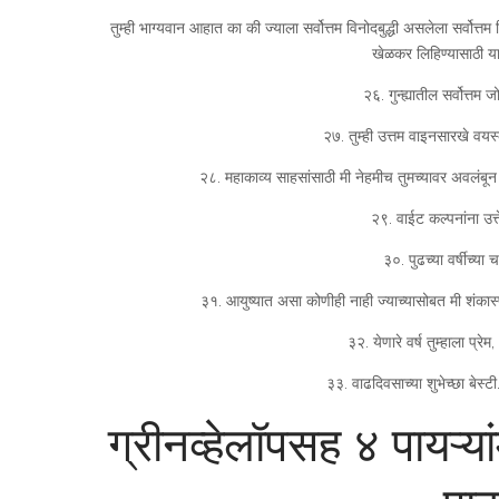
तुम्ही भाग्यवान आहात का की ज्याला सर्वोत्तम विनोदबुद्धी असलेला सर्वोत्तम 
खेळकर लिहिण्यासाठी या
२६. गुन्ह्यातील सर्वोत्तम 
२७. तुम्ही उत्तम वाइनसारखे वयस
२८. महाकाव्य साहसांसाठी मी नेहमीच तुमच्यावर अवलंबून 
२९. वाईट कल्पनांना उत्ते
३०. पुढच्या वर्षीच्या च
३१. आयुष्यात असा कोणीही नाही ज्याच्यासोबत मी शंकास्पद
३२. येणारे वर्ष तुम्हाला प्
३३. वाढदिवसाच्या शुभेच्छा बेस्ट
ग्रीनव्हेलॉपसह ४ पायऱ्या