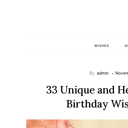
Skip
to
content
WISHES
Q
By
admin
Novem
33 Unique and He
Birthday Wis