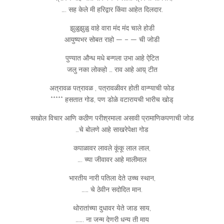
…. सह केले मी हरिद्वार किंवा आहेत दिलदार.
झुळुझुळु वाहे वारा मंद मंद चाले होडी
आयुष्यभर सोबत राहो — – — ची जोडी
पुण्यात औन्ध मधे बन्गला उभा आहे ऐटित
जलु नका लोकहो … राव आहे आय़् टीत
अत्रावळ पत्रावळ , पत्रावळीवर होती वान्ग्याची फोड
***** हसतात गोड, पण डोळे वटारायची भारीच खोड्
सखोल विचार आणि कठीण परीश्रमाला असावी प्रामाणिकपणाची जोड
…चे बोलणे आहे साखरेपेक्षा गोड
कपाळावर लावले कूंकू लाल लाल,
…. च्या जीवावर आहे मालीमाल
भारतीय नारी पतिला देते उच्च स्थान,
…… चे ठेवीन सदोदित मान.
थोरातांच्या दुधावर येते जाड साय,
……. ना जन्म देणरी धन्य ती माय