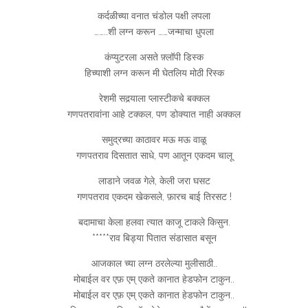
कर्दळीच्या वनात चंडोल पक्षी लपला
……..शी लग्न करून ……जन्माचा धुपला
कंप्युटरला असते फ़्लॉपी डिस्क
हिच्याशी लग्न करून मी घेतलिय मोठी रिस्क
रेशमी सदर्‍याला प्लास्टीकचे बक्कल
गणपतरावांना आहे टक्कल, पण डोक्यात नाही अक्कल
समुद्रच्या काठावर मऊ मऊ वाळू
गणपतराव दिसतात साधे, पण आतून एकदम चालू
लाडाने जवळ गेले, केली जरा घसट
गणपतराव एकदम खेकसले, फ़ारच बाई तिरसट !
बदामाचा केला हलवा त्यात काजू टाकले किसुन.
*****राव बिड्या पितात संडासात बसून
आजकाल च्या लग्न ठरलेल्या मुलीसाठी..
मोबाईल वर एफ़ एम् एकते कानात हेडफोन टाकुन..
मोबाईल वर एफ़ एम् एकते कानात हेडफोन टाकुन..