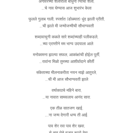
अंगावरच्या शेलारीला बांधुनी त्यांचा शेला,
….चे नाव घेण्यास आज शुभारंभ केला
फुलले गुलाब गाली, स्पर्शात (डोळ्यात) धुंद झाली प्रीती,
….ची झाले मी जन्मोजन्मीची सौभाग्यवती
शब्दावाचुनी कळले सारे शब्दांच्याही पलीकडले,
….च्या प्राप्तीने मम भाग्य उदयाला आले
मनोकामना झाल्या सफल, आकांक्षांची होईल पूर्ती,
….रावांना मिळो तुमच्या आशीर्वादाने कीर्ती
संकेताच्या मीलनाकरीता नयन माझे आतुरले,
….ची मी आज सौभाग्यवती झाले
वर्षाकाठचे महिने बारा,
….या नावात सामवलाय आनंद सारा.
एक तीळ सातजण खाई,
…..ना जन्म देणारी धन्य ती आई.
पाव शेर रवा पाव शेर खवा,
…. चे नाव घेते हजार रुपये ठेवा.