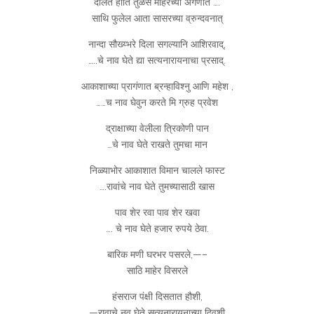
दौलत होति तुळस माहेरच्या अंगणात ….
साथि फुलेल आता सासरच्या व्रुन्दवनात्
नान्दा सौख्य्भरे दिला सगल्यानि आशिरवाद्,
…..चे नाव घेते द्या सत्यनारायनाचा प्रसाद्.
आकाशाच्या प्रागंणात ब्रन्हाविश्नु आणि महेश ,
……च नाव घेवुन करते मि ग्रुह प्रवेश
द्राक्षाच्या वेलीला त्रिकोणी पान
…चे नाव घेते राखते तुमचा मान
निळ्याभोर आकाशात विमान चालले फास्ट
….रावांचे नाव घेते तुमच्यासाठी खास
पाव शेर रवा पाव शेर खवा
…. चे नाव घेते हजार रुपये ठेवा.
बारिक मणी घरभर पसरले,—–
साठि माहेर विसरले
हंसराज पंक्षी दिसतात हौशी,
—रावाचे नव घेते सत्यनारायनाच्या दिवशी