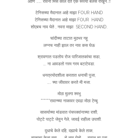
आणि ……. रावना मिस कॉल देते एक रूपया बैलेंस राखून..!!
टेनिसच्या मैदानात आहे माझा FOUR HAND
टेनिसच्या मैदानात आहे माझा FOUR HAND
शोएबच नाव घेते , नवरा माझा SECOND HAND.
चांदीच्या ताटात मुठभर गहू
लग्नच नाही झाल तर नाव कस घेऊ
श्रावणात पडतोय रोज पारिजातकांचा सडा,
…. ना आवडतो गरम गरम बटाटेवडा.
धनत्रयोदशीला करतात धनाची पुजा,
….. च्या जीवावर करते मी मजा.
मोठा मुलगा श्मभु
******रावान्च्या नाकावर एवढा मोठा टेम्बु
सासर्याच्या मांडवात पंचपक्वांनाच्या राशी,
पोट्टे पाट्टे जेवुन गेले, जावई राहीला उपाशी.
दुधाचे केले दहि, दह्याचे केले ताक,
ताकाचा केला मठ्ठा, …… चे नाव घेतो ….. रावान् चा पठ्ठा