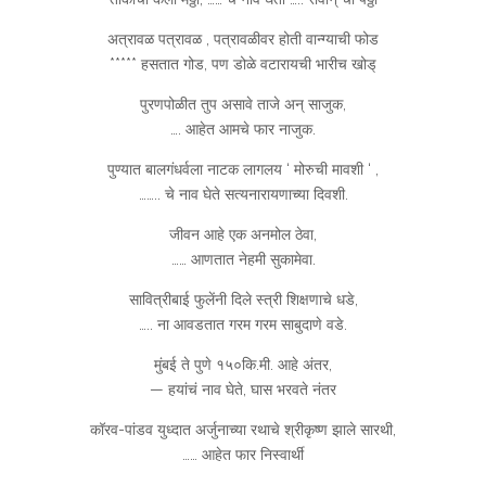
अत्रावळ पत्रावळ , पत्रावळीवर होती वान्ग्याची फोड
***** हसतात गोड, पण डोळे वटारायची भारीच खोड्
पुरणपोळीत तुप असावे ताजे अन् साजुक,
…. आहेत आमचे फार नाजुक.
पुण्यात बालगंधर्वला नाटक लागलय ‘ मोरुची मावशी ‘ ,
…….. चे नाव घेते सत्यनारायणाच्या दिवशी.
जीवन आहे एक अनमोल ठेवा,
…… आणतात नेहमी सुकामेवा.
सावित्रीबाई फुलेंनी दिले स्त्री शिक्षणाचे धडे,
….. ना आवडतात गरम गरम साबुदाणे वडे.
मुंबई ते पुणे १५०कि.मी. आहे अंतर,
— हयांचं नाव घेते, घास भरवते नंतर
कॉरव-पांडव युध्दात अर्जुनाच्या रथाचे श्रीकृष्ण झाले सारथी,
…… आहेत फार निस्वार्थी