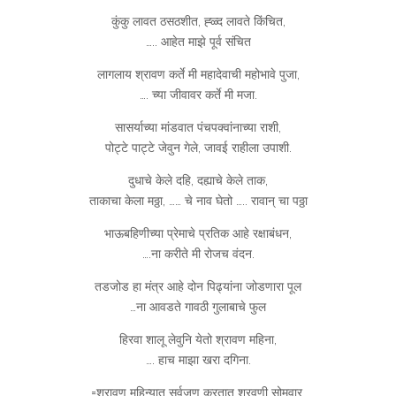
कुंकु लावत ठसठशीत, ह्ळ्द लावते किंचित,
….. आहेत माझे पूर्व संचित
लागलाय श्रावण कर्ते मी महादेवाची महोभावे पुजा,
…. च्या जीवावर कर्ते मी मजा.
सासर्याच्या मांडवात पंचपक्वांनाच्या राशी,
पोट्टे पाट्टे जेवुन गेले, जावई राहीला उपाशी.
दुधाचे केले दहि, दह्याचे केले ताक,
ताकाचा केला मठ्ठा, …… चे नाव घेतो ….. रावान् चा पठ्ठा
भाऊबहिणीच्या प्रेमाचे प्रतिक आहे रक्षाबंधन,
….ना करीते मी रोजच वंदन.
तडजोड हा मंत्र आहे दोन पिढ्यांना जोडणारा पूल
…ना आवडते गावठी गुलाबाचे फुल
हिरवा शालू लेवुनि येतो श्रावण महिना,
…. हाच माझा खरा दगिना.
=श्रावण महिन्यात सर्वजण करतात श्रवणी सोमवार,