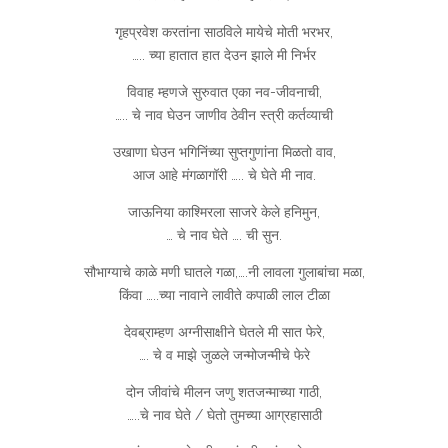
गृहप्रवेश करतांना साठविले मायेचे मोती भरभर,
….. च्या हातात हात देउन झाले मी निर्भर
विवाह म्हणजे सुरुवात एका नव-जीवनाची,
….. चे नाव घेउन जाणीव ठेवीन स्त्री कर्तव्याची
उखाणा घेउन भगिनिंच्या सुप्तगुणांना मिळतो वाव,
आज आहे मंगळागॉरी ….. चे घेते मी नाव.
जाऊनिया काश्मिरला साजरे केले हनिमुन,
… चे नाव घेते …. ची सुन.
सौभाग्याचे काळे मणी घातले गळा,….नी लावला गुलाबांचा मळा,
किंवा …..च्या नावाने लावीते कपाळी लाल टीळा
देवब्राम्हण अग्नीसाक्षीने घेतले मी सात फेरे,
…. चे व माझे जुळले जन्मोजन्मीचे फेरे
दोन जीवांचे मीलन जणु शतजन्माच्या गाठी,
…..चे नाव घेते / घेतो तुमच्या आग्रहासाठी