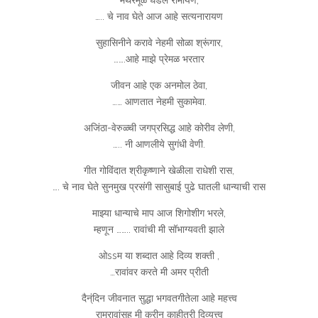
मंथरेमूळे घडले रामायण,
….. चे नाव घेते आज आहे सत्यनारायण
सुहासिनीने करावे नेहमी सोळा श्रूंगार,
…….आहे माझे प्रेमळ भरतार
जीवन आहे एक अनमोल ठेवा,
…… आणतात नेहमी सुकामेवा.
अजिंठा-वेरुळ्ची जगप्रसिद्ध आहे कोरीव लेणी,
….. नी आणलीये सुगंधी वेणी.
गीत गोविंदात श्रीकृष्णाने खेळीला राधेशी रास,
…. चे नाव घेते सुनमुख प्रसंगी सासुबाई पुढे घातली धान्याची रास
माझ्या धान्याचे माप आज शिगोशीग भरले,
म्हणून …….. रावांची मी सॉभाग्यवती झाले
ओssम या शब्दात आहे दिव्य शक्ती ,
…रावांवर करते मी अमर प्रीती
दैन्ंदिन जीवनात सुद्धा भगवतगीतेला आहे महत्त्व
रामरावांसह मी करीन काहीतरी दिव्यत्त्व