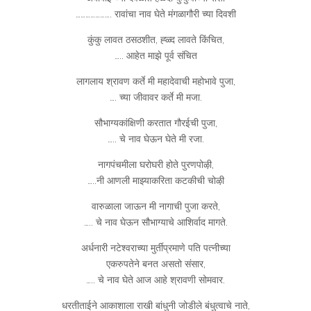
…………………. रावांचा नाव घेते मंगळागौरी च्या दिवशी
कुंकु लावत ठसठशीत, ह्ळ्द लावते किंचित,
….. आहेत माझे पूर्व संचित
लागलाय श्रावण कर्ते मी महादेवाची महोभावे पुजा,
…. च्या जीवावर कर्ते मी मजा.
सौभाग्यकांक्षिणी करतात गौरईची पुजा,
….. चे नाव घेऊन घेते मी रजा.
नागपंचमीला घरोघरी होते पुरणपोऴी,
…..नी आणली माझ्याकरिता कटकीची चोऴी
वारुळाला जाऊन मी नागाची पुजा करते,
….. चे नाव घेऊन सौभाग्याचे आशिर्वाद मागते.
अर्धनारी नटेश्वराच्या मुर्तीप्रमाणे पति पत्नीच्या
एकरुपतेने बनत असतो संसार,
….. चे नाव घेते आज आहे श्रावणी सोमवार.
धरतीताईने आकाशाला राखी बांधुनी जोडीले बंधुत्वाचे नाते,