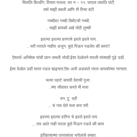
मितालि बिल्डींग, तिसरा मजला, घर न – ११, घराला लावलि घंटी,
वर्षा माझी बबली आणि मी तिचा बंटी
गच्चीवर गच्ची सिमेंटची गच्ची,
… माझी बायको आहे मोठी लुच्ची
इवल्या इवल्या हरणाचे इवले इवले पाय,
… घरी परतले नाहीत अजुन, कुठे पिऊन पडलेत की काय!!!
ऍश्वर्या-अभिषेक यांची छान जमली जोडी,ईशा देओलने मारली यांच्याही पुढे उडी,
ईशा देओल उडी मारत पडल खड़्यात,ऍश-अभी अडकले नवरा-बायकोच्या नात्यात,
भल्या पहाटे करावी देवाची पुजा ,
…च्या जीवावर करते मी मजा
वन, टु, थ्री
…. चं नाव घेते मला करा फ़्री.
इवल्या इवल्या हरीणा चे इवले इवले पाय
……राव आले नाही घरला कुठे पिऊन पडले की काय.
इतिहासाच्या पुस्तकाला भुगोलाचे कव्हर,