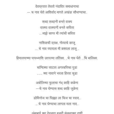
देवघ्ररात तेवतो नंदादिप समाधानाचा
— च नाव घेते आशिर्वाद मागते अखंङ सौभाग्याचा..
शब्दा शब्दानी बनते वाक्य
वाक्या वाक्यानी बनते कविता
…..माझे सागर मी त्यांची सरिता
नाशिकची द्राक्ष, गोव्याचे काजू
…. चे नाव घ्यायला मी कशाला लाजू ..
हिमालयाच्या पायथ्याशि उतरल्या लतिका, …चे नाव घेते ….चि बालिका.
चांन्दिच्या त्ताटात अगरबत्तिचा पुडा
……… च्या नावाने भरला हिरवा चुडा
अबोलिच्या फुलाचा गंध् काहि कळेना
—चे नाव घेण्यास शब्द काहि जुळेना
डोमिनोज चा पिझ्झा ला चिज चा स्वाद..
… चे नाव घेण्याचा लागला मला नाद..
अंबाबाई च्या देवळात हळदी कुंकुवाच्या राशी