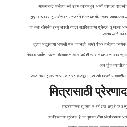
आमच्याकडे आलेल्या सर्व उत्तम काळांमधून, आम्ही कोणत्या साहसांच
तुझा वाढदिवस तू सर्वांसोबत सहजतेने शेअर करतोस त्याच उबदारपणा
जो मला रडेपर्यंत हसवू शकतो त्याला वाढदिवसाच्या शुभेच्छा. तू माझ्य
आनंद आणि मजेदार
तुझ्या अद्भुततेच्या आणखी एका वर्षासाठी! आम्ही शेअर केलेल्या प्रत्
नेहमीच सर्वोत्तम सल्ला दिल्याबद्दल आणि कधीही न्याय न करणारा विश्वासू मित
एका सुंदर व्यक्तीला 
आज, चला तुमच्यासाठी एक टोस्ट वाजवूया! एका अविश्वसनीय व्यक्तीला वाढ
मित्रासाठी प्रेरणा
वाढदिवसाच्या शुभेच्छा! हे वर्ष असे असू दे जिथे
वाढदिवसाच्या शुभेच्छा! हे वर्ष तुमच्या सीमा ओलांडणाऱ्या आण