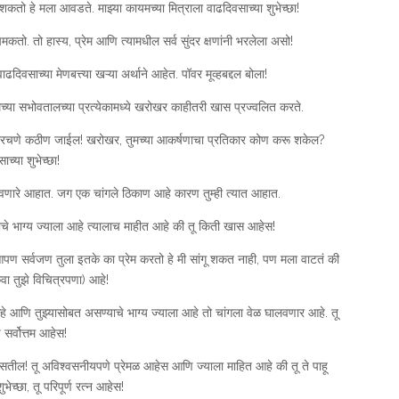
तो हे मला आवडते. माझ्या कायमच्या मित्राला वाढदिवसाच्या शुभेच्छा!
चमकतो. तो हास्य, प्रेम आणि त्यामधील सर्व सुंदर क्षणांनी भरलेला असो!
वाढदिवसाच्या मेणबत्त्या खऱ्या अर्थाने आहेत. पॉवर मूव्हबद्दल बोला!
च्या सभोवतालच्या प्रत्येकामध्ये खरोखर काहीतरी खास प्रज्वलित करते.
ट रचणे कठीण जाईल! खरोखर, तुमच्या आकर्षणाचा प्रतिकार कोण करू शकेल?
ाच्या शुभेच्छा!
सरवणारे आहात. जग एक चांगले ठिकाण आहे कारण तुम्ही त्यात आहात.
याचे भाग्य ज्याला आहे त्यालाच माहीत आहे की तू किती खास आहेस!
ा. आपण सर्वजण तुला इतके का प्रेम करतो हे मी सांगू शकत नाही, पण मला वाटतं की
ंवा तुझे विचित्रपणा) आहे!
 आहे आणि तुझ्यासोबत असण्याचे भाग्य ज्याला आहे तो चांगला वेळ घालवणार आहे. तू
र्वोत्तम आहेस!
सतील! तू अविश्वसनीयपणे प्रेमळ आहेस आणि ज्याला माहित आहे की तू ते पाहू
ेच्छा, तू परिपूर्ण रत्न आहेस!