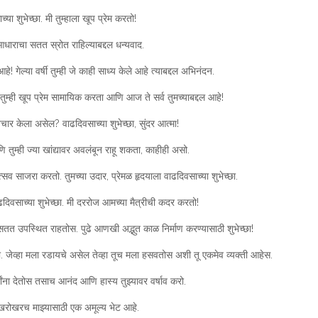
्या शुभेच्छा. मी तुम्हाला खूप प्रेम करतो!
धाराचा सतत स्रोत राहिल्याबद्दल धन्यवाद.
! गेल्या वर्षी तुम्ही जे काही साध्य केले आहे त्याबद्दल अभिनंदन.
. तुम्ही खूप प्रेम सामायिक करता आणि आज ते सर्व तुमच्याबद्दल आहे!
 विचार केला असेल? वाढदिवसाच्या शुभेच्छा, सुंदर आत्मा!
तुम्ही ज्या खांद्यावर अवलंबून राहू शकता, काहीही असो.
सव साजरा करतो. तुमच्या उदार, प्रेमळ हृदयाला वाढदिवसाच्या शुभेच्छा.
ढदिवसाच्या शुभेच्छा. मी दररोज आमच्या मैत्रीची कदर करतो!
ू सतत उपस्थित राहतोस. पुढे आणखी अद्भुत काळ निर्माण करण्यासाठी शुभेच्छा!
. जेव्हा मला रडायचे असेल तेव्हा तूच मला हसवतोस अशी तू एकमेव व्यक्ती आहेस.
र्वांना देतोस तसाच आनंद आणि हास्य तुझ्यावर वर्षाव करो.
री खरोखरच माझ्यासाठी एक अमूल्य भेट आहे.