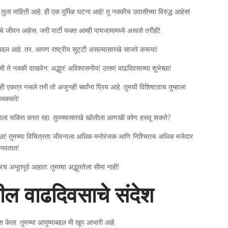
तर, तुला माहिती आहे, ही एक दुर्मिळ घटना आहे! तू नक्कीच उदासीच्या विरुद्ध आहेस!
र्टीचे जीवन आहेस, जरी पार्टी फक्त आम्ही पायजामामध्ये असलो तरीही!
्दल आहे. तर, आपण राष्ट्रीय सुट्टी असल्यासारखे साजरे करूया!
 ते नक्की दाखवेन: अद्भुत! अविश्वसनीय! उत्तम! वाढदिवसाच्या शुभेच्छा!
 काही एकत्र नसले तरी तो अजूनही सर्वांना प्रिय आहे. तुमची विशिष्टताच तुम्हाला
मकवते!
सने आम्हाला चकित करत रहा. तुमच्यासारखे खोलीला आणखी कोण हसवू शकते?
ुभेच्छा! तुमच्या विचित्रता जीवनाला अधिक मनोरंजक आणि निश्चितच अधिक मजेदार
नवतात!
खरच अभूतपूर्व आहात: तुमच्या अद्भुततेला सीमा नाही!
ील वाढदिवसाचे संदेश
 केला. तुमच्या आयुष्याबद्दल मी खूप आभारी आहे.