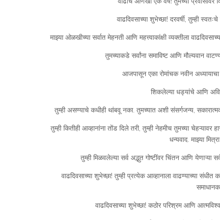
वाढीचे आणखी एक वर्ष! तुमच्या प्रवासावर व
वाढदिवसाच्या शुभेच्छा! दरवर्षी, तुम्ही स्
माझ्या ओळखीच्या सर्वात मेहनती आणि महत्त्वाकांक्षी व्यक्तीला वाढदिवसाच
तुमच्याकडे सर्वांना समाविष्ट आणि मौल्यवान वाटण्
आजपासून एका रोमांचक नवीन अध्यायाचा प्रव
शिकलेल्या धड्यांचे आणि अव
तुम्ही असण्याचे कधीही थांबवू नका. तुमच्यात अशी संसर्गजन्य, सकारात्म
तुम्ही कितीही आव्हानांना तोंड दिले तरी, तुम्ही नेहमीच तुमच्या चेहऱ्या
धन्यवाद. माझ्या मित्रा
तुम्ही मिळवलेल्या सर्व अद्भुत गोष्टींवर चिंतन आणि येणाऱ्या स
वाढदिवसाच्या शुभेच्छा! तुम्ही प्रत्येक आव्हानाला वाढण्याच्या संधीत 
समाधानकार
वाढदिवसाच्या शुभेच्छा! कठोर परिश्रम आणि आत्मविश्