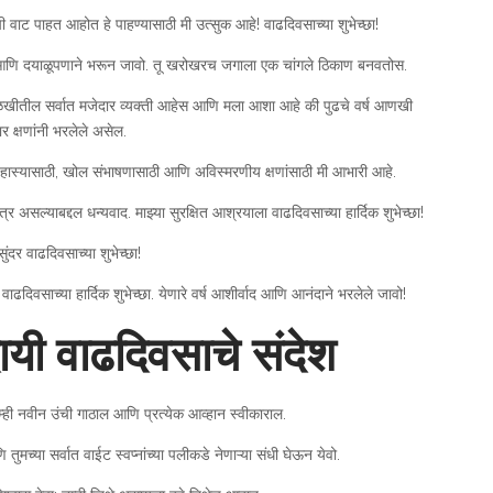
ी वाट पाहत आहोत हे पाहण्यासाठी मी उत्सुक आहे! वाढदिवसाच्या शुभेच्छा!
 आणि दयाळूपणाने भरून जावो. तू खरोखरच जगाला एक चांगले ठिकाण बनवतोस.
ा ओळखीतील सर्वात मजेदार व्यक्ती आहेस आणि मला आशा आहे की पुढचे वर्ष आणखी
 क्षणांनी भरलेले असेल.
येक हास्यासाठी, खोल संभाषणासाठी आणि अविस्मरणीय क्षणांसाठी मी आभारी आहे.
्र असल्याबद्दल धन्यवाद. माझ्या सुरक्षित आश्रयाला वाढदिवसाच्या हार्दिक शुभेच्छा!
सुंदर वाढदिवसाच्या शुभेच्छा!
दिवसाच्या हार्दिक शुभेच्छा. येणारे वर्ष आशीर्वाद आणि आनंदाने भरलेले जावो!
दायी वाढदिवसाचे संदेश
 तुम्ही नवीन उंची गाठाल आणि प्रत्येक आव्हान स्वीकाराल.
ि तुमच्या सर्वात वाईट स्वप्नांच्या पलीकडे नेणाऱ्या संधी घेऊन येवो.