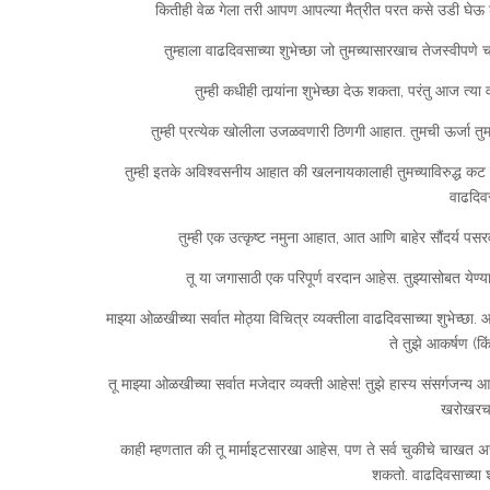
कितीही वेळ गेला तरी आपण आपल्या मैत्रीत परत कसे उडी घेऊ शक
तुम्हाला वाढदिवसाच्या शुभेच्छा जो तुमच्यासारखाच तेजस्वीपणे 
तुम्ही कधीही तार्‍यांना शुभेच्छा देऊ शकता, परंतु आज त्या 
तुम्ही प्रत्येक खोलीला उजळवणारी ठिणगी आहात. तुमची ऊर्जा तुम
तुम्ही इतके अविश्वसनीय आहात की खलनायकालाही तुमच्याविरुद्ध क
वाढदिवस
तुम्ही एक उत्कृष्ट नमुना आहात, आत आणि बाहेर सौंदर्य प
तू या जगासाठी एक परिपूर्ण वरदान आहेस. तुझ्यासोबत येण्
माझ्या ओळखीच्या सर्वात मोठ्या विचित्र व्यक्तीला वाढदिवसाच्या शुभेच्छ
ते तुझे आकर्षण (कि
तू माझ्या ओळखीच्या सर्वात मजेदार व्यक्ती आहेस! तुझे हास्य संसर्गजन्य
खरोखरच स
काही म्हणतात की तू मार्माइटसारखा आहेस, पण ते सर्व चुकीचे चाखत अ
शकतो. वाढदिवसाच्या शुभ