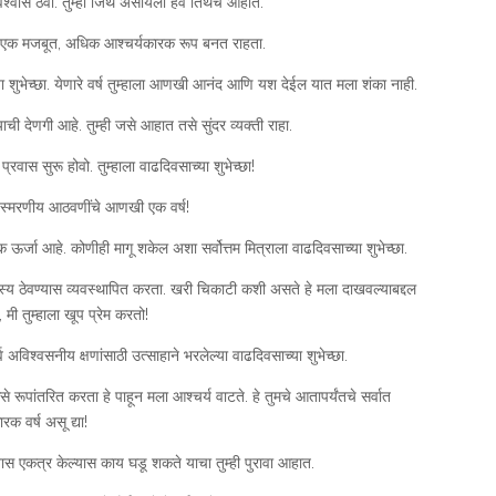
िश्वास ठेवा: तुम्ही जिथे असायला हवे तिथेच आहात.
वतःचे एक मजबूत, अधिक आश्चर्यकारक रूप बनत राहता.
्या शुभेच्छा. येणारे वर्ष तुम्हाला आणखी आनंद आणि यश देईल यात मला शंका नाही.
याची देणगी आहे. तुम्ही जसे आहात तसे सुंदर व्यक्ती राहा.
ास सुरू होवो. तुम्हाला वाढदिवसाच्या शुभेच्छा!
िस्मरणीय आठवणींचे आणखी एक वर्ष!
क ऊर्जा आहे. कोणीही मागू शकेल अशा सर्वोत्तम मित्राला वाढदिवसाच्या शुभेच्छा.
वर हास्य ठेवण्यास व्यवस्थापित करता. खरी चिकाटी कशी असते हे मला दाखवल्याबद्दल
, मी तुम्हाला खूप प्रेम करतो!
र्व अविश्वसनीय क्षणांसाठी उत्साहाने भरलेल्या वाढदिवसाच्या शुभेच्छा.
कसे रूपांतरित करता हे पाहून मला आश्चर्य वाटते. हे तुमचे आतापर्यंतचे सर्वात
क वर्ष असू द्या!
वास एकत्र केल्यास काय घडू शकते याचा तुम्ही पुरावा आहात.