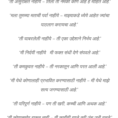
“ती असुरक्षित नाहीये – तिला ती नेमकी कोण आहे हे माहित आहे.”
“मला तुमच्या मताची पर्वा नाहीये – माझ्याकडे ध्येये आहेत ज्यांचा
पाठलाग करायचा आहे.”
“ती घाबरलेली नाहीये – ती एका उद्देशाने निर्भय आहे.”
“मी निर्दयी नाहीये मी फक्त संधी देणे संपवले आहे.”
“ती कमकुवत नाहीये – ती नरकातून आणि परत आली आहे.”
“मी येथे कोणालाही प्रभावित करण्यासाठी नाहीये – मी येथे माझे
सत्य जगण्यासाठी आहे.”
“ती परिपूर्ण नाहीये – पण ती खरी, कच्ची आणि अथक आहे.”
“मी कोणासमोर झुकत नाही – मी काहीही झाले तरी उंच उभी राहते.”