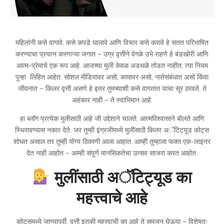
महिलांनी कसे वागावे, कसे कपडे घालावे आणि विचार कसे करावे हे सतत परिभाषित
करण्याचा प्रयत्न करणाऱ्या जगात – उग्र वृत्तीने वेगळे उभे राहणे हे बंडखोरी आणि
आत्म-प्रेमाचे एक रूप आहे. आजच्या मुली केवळ अडथळे तोडत नाहीत; त्या नियम
पुन्हा लिहित आहेत. सोशल मीडियावर असो, कामावर असो, नातेसंबंधात असो किंवा
जीवनात – किलर वृत्ती असणे हे इतर तुमच्याशी कसे वागतात याचा सूर ठरवते. ते
अहंकार नाही – ते स्वाभिमान आहे.
हा ब्लॉग प्रत्येक मुलीसाठी आहे जी उद्देशाने चालते, आत्मविश्वासाने बोलते आणि
स्थिरावण्यास नकार देते. जर तुम्ही इंग्रजीमध्ये मुलींसाठी किलर अॅटिट्यूड कोट्स
शोधत असाल तर तुम्ही योग्य ठिकाणी आला आहात. आम्ही तुम्हाला फक्त एक-लाइनर
देत नाही आहोत – आम्ही संपूर्ण मानसिकतेचा उत्सव साजरा करत आहोत.
मुलींसाठी अॅटिट्यूड का
महत्त्वाचे आहे
कोट्समध्ये जाण्यापूर्वी, वृत्ती इतकी महत्त्वाची का आहे ते समजून घेऊया – विशेषतः