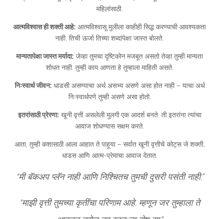
महिलांसाठी.
आत्मविश्वास ही शक्ती आहे:
आत्मविश्वासू मुलीला काहीही सिद्ध करण्याची आवश्यकता
नाही. तिची ऊर्जा तिच्या शब्दांपेक्षा जास्त बोलते.
मान्यतापेक्षा जास्त मर्यादा:
जेव्हा तुमचा दृष्टिकोन मजबूत असतो तेव्हा तुम्ही मान्यता
शोधत नाही. तुम्ही काय आणता हे तुम्हाला माहिती असते.
निःस्वार्थ जीवन:
धाडसी असण्याचा अर्थ असभ्य असणे असा होत नाही – याचा अर्थ
निःस्वार्थपणे तुम्ही असणे असा होतो.
इतरांसाठी प्रेरणा:
खूनी वृत्ती असलेली मुलगी एक आदर्श बनते. ती इतरांना त्यांचा
आवाज शोधण्यास सक्षम करते.
आता, तुम्ही कशासाठी आला आहात ते पाहूया – सर्वात खूनी वृत्तीचे कोट्स जे शक्ती,
धाडस आणि आत्म-प्रेमाचा आवाज देतात.
“मी बॅकअप प्लॅन नाही आणि निश्चितच तुमची दुसरी पसंती नाही.”
“माझी वृत्ती तुमच्या कृतींचा परिणाम आहे. म्हणून जर तुम्हाला ते