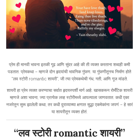
प्रेम ही मानवी भावना इतकी गूढ आणि सुंदर आहे की ती व्यक्त करताना शब्दही कमी
पडतात. प्रेमकथा – म्हणजे दोन हृदयांची भावनिक गुंफण. या गुंफणीतूनच निर्माण होते
“लव स्टोरी romantic शायरी”, जी त्या प्रेमकथेची गंध, गती, आणि गूज मांडते.
शायरी हा प्रेम व्यक्त करण्याचा सर्वात हृदयस्पर्शी मार्ग आहे. खासकरून रोमँटिक शायरी
म्हणजे अशा भावना, ज्या प्रत्येक लव्ह स्टोरीमध्ये आपल्याला जाणवतात. कधी एका
नजरेतून सुरू झालेली कथा, तर कधी दुराव्याच्या क्षणात सुद्धा एकमेकांना जपणं – हे सारं
या शायरीतून व्यक्त होतं.
“लव स्टोरी romantic शायरी”