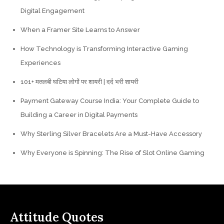
Digital Engagement
When a Framer Site Learns to Answer
How Technology is Transforming Interactive Gaming
Experiences
101+ मतलबी घटिया लोगों पर शायरी | दर्द भरी शायरी
Payment Gateway Course India: Your Complete Guide to
Building a Career in Digital Payments
Why Sterling Silver Bracelets Are a Must-Have Accessory
Why Everyone is Spinning: The Rise of Slot Online Gaming
Attitude Quotes