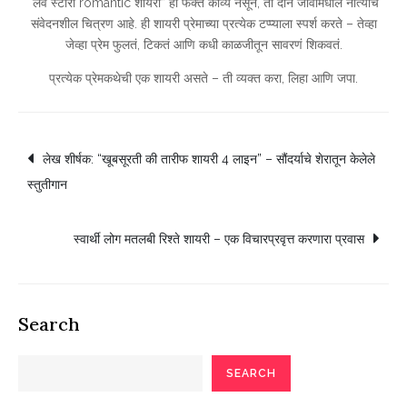
“लव स्टोरी romantic शायरी” ही फक्त काव्य नसून, ती दोन जीवांमधील नात्याचं
संवेदनशील चित्रण आहे. ही शायरी प्रेमाच्या प्रत्येक टप्प्याला स्पर्श करते – तेव्हा
जेव्हा प्रेम फुलतं, टिकतं आणि कधी काळजीतून सावरणं शिकवतं.
प्रत्येक प्रेमकथेची एक शायरी असते – ती व्यक्त करा, लिहा आणि जपा.
Post
लेख शीर्षक: “खूबसूरती की तारीफ शायरी 4 लाइन” – सौंदर्याचे शेरातून केलेले
स्तुतीगान
navigation
स्वार्थी लोग मतलबी रिश्ते शायरी – एक विचारप्रवृत्त करणारा प्रवास
Search
SEARCH