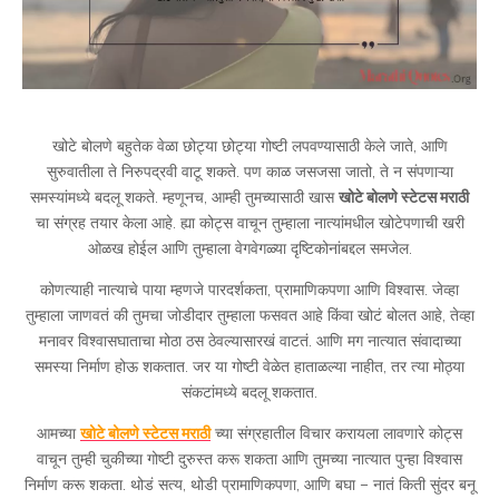
खोटे बोलणे बहुतेक वेळा छोट्या छोट्या गोष्टी लपवण्यासाठी केले जाते, आणि
सुरुवातीला ते निरुपद्रवी वाटू शकते. पण काळ जसजसा जातो, ते न संपणाऱ्या
समस्यांमध्ये बदलू शकते. म्हणूनच, आम्ही तुमच्यासाठी खास
खोटे बोलणे स्टेटस मराठी
चा संग्रह तयार केला आहे. ह्या कोट्स वाचून तुम्हाला नात्यांमधील खोटेपणाची खरी
ओळख होईल आणि तुम्हाला वेगवेगळ्या दृष्टिकोनांबद्दल समजेल.
कोणत्याही नात्याचे पाया म्हणजे पारदर्शकता, प्रामाणिकपणा आणि विश्वास. जेव्हा
तुम्हाला जाणवतं की तुमचा जोडीदार तुम्हाला फसवत आहे किंवा खोटं बोलत आहे, तेव्हा
मनावर विश्वासघाताचा मोठा ठस ठेवल्यासारखं वाटतं. आणि मग नात्यात संवादाच्या
समस्या निर्माण होऊ शकतात. जर या गोष्टी वेळेत हाताळल्या नाहीत, तर त्या मोठ्या
संकटांमध्ये बदलू शकतात.
आमच्या
खोटे बोलणे स्टेटस मराठी
च्या संग्रहातील विचार करायला लावणारे कोट्स
वाचून तुम्ही चुकीच्या गोष्टी दुरुस्त करू शकता आणि तुमच्या नात्यात पुन्हा विश्वास
निर्माण करू शकता. थोडं सत्य, थोडी प्रामाणिकपणा, आणि बघा – नातं किती सुंदर बनू