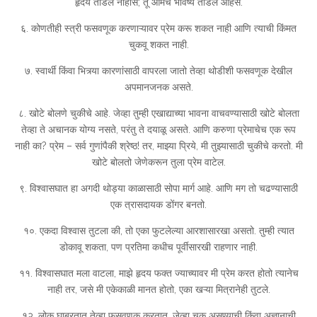
हृदय तोडले नाहीस; तू आमचे भविष्य तोडले आहेस.
६. कोणतीही स्त्री फसवणूक करणाऱ्यावर प्रेम करू शकत नाही आणि त्याची किंमत
चुकवू शकत नाही.
७. स्वार्थी किंवा भित्र्या कारणांसाठी वापरला जातो तेव्हा थोडीशी फसवणूक देखील
अपमानजनक असते.
८. खोटे बोलणे चुकीचे आहे. जेव्हा तुम्ही एखाद्याच्या भावना वाचवण्यासाठी खोटे बोलता
तेव्हा ते अचानक योग्य नसते, परंतु ते दयाळू असते. आणि करुणा प्रेमाचेच एक रूप
नाही का? प्रेम – सर्व गुणांपैकी श्रेष्ठ! तर, माझ्या प्रिये, मी तुझ्यासाठी चुकीचे करतो. मी
खोटे बोलतो जेणेकरून तुला प्रेम वाटेल.
९. विश्वासघात हा अगदी थोड्या काळासाठी सोपा मार्ग आहे. आणि मग तो चढण्यासाठी
एक त्रासदायक डोंगर बनतो.
१०. एकदा विश्वास तुटला की, तो एका फुटलेल्या आरशासारखा असतो. तुम्ही त्यात
डोकावू शकता, पण प्रतिमा कधीच पूर्वीसारखी राहणार नाही.
११. विश्वासघात मला वाटला, माझे हृदय फक्त ज्याच्यावर मी प्रेम करत होतो त्यानेच
नाही तर, जसे मी एकेकाळी मानत होतो, एका खऱ्या मित्रानेही तुटले.
१२. लोक घाबरतात तेव्हा फसवणूक करतात. जेव्हा चूक असण्याची किंवा अज्ञानाची