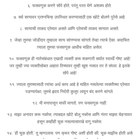
६. फसवणूक करणे सोपे होते, परंतु परत घेणे अशक्य होते.
७. सर्व सत्यावर प्रश्नचिन्ह उपस्थित करण्यासाठी एक खोटे बोलणे पुरेसे आहे.
८. सत्याची ताकद प्रेमात असते आणि प्रेमाची ताकद सत्यात असते.
९. जेव्हा तुमचा जोडीदार तुम्हाला सत्य सांगण्यास सांगतो तेव्हा त्याचे ऐका. कदाचित
त्याला तुमचा फसवणूक आधीच माहित असेल.
१०. फसवणूक ही नातेसंबंधात एखादी व्यक्ती करू शकणारी सर्वात स्वार्थी गोष्ट आहे!
जर तुम्ही ज्या व्यक्तीसोबत आहात तिच्यावर तुम्ही खूश नसाल तर ते संपवा. हे इतके
सोपे आहे!
११. ज्याला तुमच्यासाठी त्यांचा अर्थ काय आहे हे माहित नसलेल्या व्यक्तीच्या प्रेमात
पडण्यापेक्षा, तुमचे हृदय निर्दयी कुलूप लावून बंद करणे चांगले.
१२. मी मनापासून माफी मागतो, पण फसवणूक नाही.
१३. माझा अनादर करू नकोस, त्याबद्दल खोटे बोलू नकोस आणि नंतर माझ्या चेहऱ्यावर
हसून काहीही चूक नसल्यासारखे वागू नकोस.
१४. ‘ही चूक होती,’ तू म्हणालास. पण क्रूर गोष्ट अशी होती की, चूक माझीच होती असे