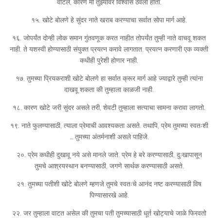
वाटले, कारण मी तुझ्यावर विश्वास ठेवला होता.
१५. खोटे बोलणे हे सुंदर नाते खराब करण्याचा सर्वात सोपा मार्ग आहे.
१६. जोपर्यंत दोन्ही लोक समान गुंतवणूक करत नाहीत तोपर्यंत तुम्ही नाते वाचवू शकत
नाही. ते यशस्वी होण्यासाठी संयुक्त प्रयत्न करावे लागतात. प्रयत्न करणारी एक व्यक्ती
कधीही पुरेशी होणार नाही.
१७. तुमच्या प्रियकराशी खोटे बोलणे हा सर्वात क्रूर मार्ग आहे ज्याद्वारे तुम्ही त्यांना
दाखवू शकता की तुम्हाला काळजी नाही.
१८. कारण खोटे जरी सुंदर असले तरी, शेवटी तुम्हाला सत्याचा सामना करावा लागतो.
१९. नाते फुलण्यासाठी, त्याला प्रेमाची आवश्यकता असते. तथापि, प्रेम तुमच्या स्वतःशी
… तुमच्या अंतर्मनाशी असले पाहिजे.
२०. प्रेम कधीही दुखावू नये असे मानले जाते. प्रेम हे बरे करण्यासाठी, दुःखापासून
तुमचे आश्रयस्थान बनण्यासाठी, जगणे सार्थक करण्यासाठी असते.
२१. तुमच्या पतीशी खोटे बोलणे म्हणजे तुमचे स्वतःचे आनंद नष्ट करण्यासाठी विष
पिण्यासारखे आहे.
२२. जर तुम्हाला वाटत असेल की तुमचा पती तुमच्यासाठी धूर्त खोट्याचे जाळे फिरवतो