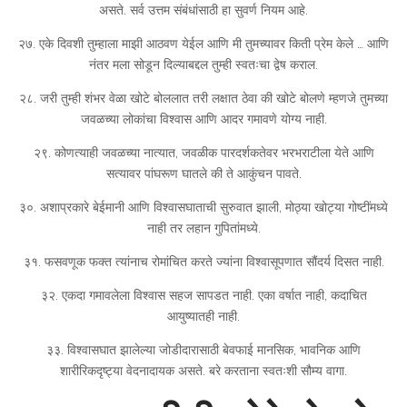
असते. सर्व उत्तम संबंधांसाठी हा सुवर्ण नियम आहे.
२७. एके दिवशी तुम्हाला माझी आठवण येईल आणि मी तुमच्यावर किती प्रेम केले … आणि
नंतर मला सोडून दिल्याबद्दल तुम्ही स्वतःचा द्वेष कराल.
२८. जरी तुम्ही शंभर वेळा खोटे बोललात तरी लक्षात ठेवा की खोटे बोलणे म्हणजे तुमच्या
जवळच्या लोकांचा विश्वास आणि आदर गमावणे योग्य नाही.
२९. कोणत्याही जवळच्या नात्यात, जवळीक पारदर्शकतेवर भरभराटीला येते आणि
सत्यावर पांघरूण घातले की ते आकुंचन पावते.
३०. अशाप्रकारे बेईमानी आणि विश्वासघाताची सुरुवात झाली, मोठ्या खोट्या गोष्टींमध्ये
नाही तर लहान गुपितांमध्ये.
३१. फसवणूक फक्त त्यांनाच रोमांचित करते ज्यांना विश्वासूपणात सौंदर्य दिसत नाही.
३२. एकदा गमावलेला विश्वास सहज सापडत नाही. एका वर्षात नाही, कदाचित
आयुष्यातही नाही.
३३. विश्वासघात झालेल्या जोडीदारासाठी बेवफाई मानसिक, भावनिक आणि
शारीरिकदृष्ट्या वेदनादायक असते. बरे करताना स्वतःशी सौम्य वागा.