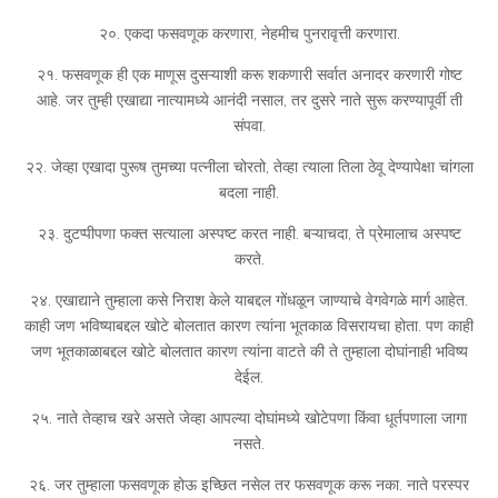
२०. एकदा फसवणूक करणारा, नेहमीच पुनरावृत्ती करणारा.
२१. फसवणूक ही एक माणूस दुसऱ्याशी करू शकणारी सर्वात अनादर करणारी गोष्ट
आहे. जर तुम्ही एखाद्या नात्यामध्ये आनंदी नसाल, तर दुसरे नाते सुरू करण्यापूर्वी ती
संपवा.
२२. जेव्हा एखादा पुरूष तुमच्या पत्नीला चोरतो, तेव्हा त्याला तिला ठेवू देण्यापेक्षा चांगला
बदला नाही.
२३. दुटप्पीपणा फक्त सत्याला अस्पष्ट करत नाही. बऱ्याचदा, ते प्रेमालाच अस्पष्ट
करते.
२४. एखाद्याने तुम्हाला कसे निराश केले याबद्दल गोंधळून जाण्याचे वेगवेगळे मार्ग आहेत.
काही जण भविष्याबद्दल खोटे बोलतात कारण त्यांना भूतकाळ विसरायचा होता. पण काही
जण भूतकाळाबद्दल खोटे बोलतात कारण त्यांना वाटते की ते तुम्हाला दोघांनाही भविष्य
देईल.
२५. नाते तेव्हाच खरे असते जेव्हा आपल्या दोघांमध्ये खोटेपणा किंवा धूर्तपणाला जागा
नसते.
२६. जर तुम्हाला फसवणूक होऊ इच्छित नसेल तर फसवणूक करू नका. नाते परस्पर