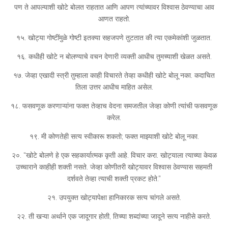
पण ते आपल्याशी खोटे बोलत राहतात आणि आपण त्यांच्यावर विश्वास ठेवण्याचा आव
आणत राहतो.
१५. खोट्या गोष्टींमुळे गोष्टी इतक्या सहजपणे तुटतात की त्या एकमेकांशी जुळतात.
१६. कधीही खोटे न बोलण्याचे वचन देणारी व्यक्ती आधीच तुमच्याशी खेळत असते.
१७. जेव्हा एखादी स्त्री तुम्हाला काही विचारते तेव्हा कधीही खोटे बोलू नका. कदाचित
तिला उत्तर आधीच माहित असेल.
१८. फसवणूक करणाऱ्यांना फक्त तेव्हाच वेदना समजतील जेव्हा कोणी त्यांची फसवणूक
करेल.
१९. मी कोणतेही सत्य स्वीकारू शकतो; फक्त माझ्याशी खोटे बोलू नका.
२०. “खोटे बोलणे हे एक सहकार्यात्मक कृती आहे. विचार करा. खोट्याला त्याच्या केवळ
उच्चाराने काहीही शक्ती नसते. जेव्हा कोणीतरी खोट्यावर विश्वास ठेवण्यास सहमती
दर्शवते तेव्हा त्याची शक्ती प्रकट होते.”
२१. उपयुक्त खोट्यापेक्षा हानिकारक सत्य चांगले असते.
२२. ती खऱ्या अर्थाने एक जादूगार होती, तिच्या शब्दांच्या जादूने सत्य नाहीसे करते.