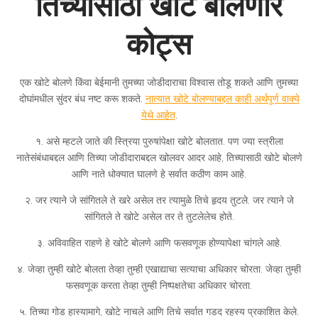
तिच्यासाठी खोटे बोलणारे
कोट्स
एक खोटे बोलणे किंवा बेईमानी तुमच्या जोडीदाराचा विश्वास तोडू शकते आणि तुमच्या
दोघांमधील सुंदर बंध नष्ट करू शकते.
नात्यात खोटे बोलण्याबद्दल काही अर्थपूर्ण वाक्ये
येथे आहेत
.
१. असे म्हटले जाते की स्त्रिया पुरुषांपेक्षा खोटे बोलतात. पण ज्या स्त्रीला
नातेसंबंधाबद्दल आणि तिच्या जोडीदाराबद्दल खोलवर आदर आहे, तिच्यासाठी खोटे बोलणे
आणि नाते धोक्यात घालणे हे सर्वात कठीण काम आहे.
२. जर त्याने जे सांगितले ते खरे असेल तर त्यामुळे तिचे हृदय तुटले. जर त्याने जे
सांगितले ते खोटे असेल तर ते तुटलेलेच होते.
३. अविवाहित राहणे हे खोटे बोलणे आणि फसवणूक होण्यापेक्षा चांगले आहे.
४. जेव्हा तुम्ही खोटे बोलता तेव्हा तुम्ही एखाद्याचा सत्याचा अधिकार चोरता. जेव्हा तुम्ही
फसवणूक करता तेव्हा तुम्ही निष्पक्षतेचा अधिकार चोरता.
५. तिच्या गोड हास्यामागे, खोटे नाचले आणि तिचे सर्वात गडद रहस्य प्रकाशित केले.