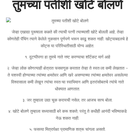
तुमच्या पतीशी खोटे बोलणे
जेव्हा एखाद्या पुरूषाला कळते की त्याची पत्नी त्याच्याशी खोटे बोलली आहे, तेव्हा
कोणतेही पॅचिंग त्याने केलेले नुकसान पूर्णपणे भरून काढू शकत नाही. खोट्याबद्दलचे हे
कोट्स या परिस्थितीसाठी योग्य आहेत.
१. दुटप्पीपणा हा तुमचे नाते नष्ट करण्याचा शॉर्टकट मार्ग आहे
२. जेव्हा लोक कोणत्याही क्षेत्रात फसवणूक करतात तेव्हा ते स्वतःला कमी लेखतात –
ते यशस्वी होण्याच्या त्यांच्या क्षमतेवर आणि खरे असण्याच्या त्यांच्या क्षमतेवर असलेल्या
विश्वासाला कमी लेखून त्यांचा स्वतःचा स्वाभिमान आणि इतरांसोबतचे त्यांचे नाते
धोक्यात आणतात.
३. जर तुम्हाला उद्या चूक करायची नसेल, तर आजच सत्य बोला.
४. खोटे बोलणे तुम्हाला सध्यासाठी बरे करू शकते, परंतु ते कधीही आनंदी भविष्याकडे
नेऊ शकत नाही.
५. फसव्या मित्रापेक्षा प्रामाणिक शत्रू चांगला असतो.