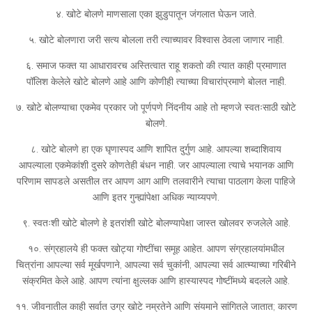
४. खोटे बोलणे माणसाला एका झुडुपातून जंगलात घेऊन जाते.
५. खोटे बोलणारा जरी सत्य बोलला तरी त्याच्यावर विश्वास ठेवला जाणार नाही.
६. समाज फक्त या आधारावरच अस्तित्वात राहू शकतो की त्यात काही प्रमाणात
पॉलिश केलेले खोटे बोलणे आहे आणि कोणीही त्याच्या विचारांप्रमाणे बोलत नाही.
७. खोटे बोलण्याचा एकमेव प्रकार जो पूर्णपणे निंदनीय आहे तो म्हणजे स्वतःसाठी खोटे
बोलणे.
८. खोटे बोलणे हा एक घृणास्पद आणि शापित दुर्गुण आहे. आपल्या शब्दाशिवाय
आपल्याला एकमेकांशी दुसरे कोणतेही बंधन नाही. जर आपल्याला त्याचे भयानक आणि
परिणाम सापडले असतील तर आपण आग आणि तलवारीने त्याचा पाठलाग केला पाहिजे
आणि इतर गुन्ह्यांपेक्षा अधिक न्याय्यपणे.
९. स्वतःशी खोटे बोलणे हे इतरांशी खोटे बोलण्यापेक्षा जास्त खोलवर रुजलेले आहे.
१०. संग्रहालये ही फक्त खोट्या गोष्टींचा समूह आहेत. आपण संग्रहालयांमधील
चित्रांना आपल्या सर्व मूर्खपणाने, आपल्या सर्व चुकांनी, आपल्या सर्व आत्म्याच्या गरिबीने
संक्रमित केले आहे. आपण त्यांना क्षुल्लक आणि हास्यास्पद गोष्टींमध्ये बदलले आहे.
११. जीवनातील काही सर्वात उग्र खोटे नम्रतेने आणि संयमाने सांगितले जातात; कारण