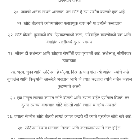
तिरस्कार करतो.
२०. पापाची अनेक साधने असतात, पण खोटे हे त्या सर्वांना बसणारे हात आहे.
२१. खोटे बोलणारे त्यांच्यासोबत फसवणूक करू नये या इच्छेने फसवतात.
२२. खोटे बोलणे: मुलामध्ये दोष, प्रियकरामध्ये कला, अविवाहित व्यक्तीमध्ये यश आणि
विवाहित स्त्रीमध्ये दुसरा स्वभाव.
२३. जीवन ही अर्धसत्य आणि खोट्या गोष्टींची एक प्रणाली आहे. संधीसाधू, सोयीस्कर
टाळाटाळ.
२४. भ्रम, चुका आणि खोटेपणा हे मोठ्या, दिखाऊ भांड्यांसारखे आहेत, ज्यांचे कडे
कुजलेले आणि किड्यांनी खाल्लेले असतात आणि जे त्यात चढतात त्यांचे नशिब जहाज
फुटण्याचे असते.
२५. एक माणूस त्याच्या कामात खोटे बोलतो आणि त्याला वाईट प्रतिष्ठा मिळते; तर
दुसरा त्याच्या वागण्यात खोटे बोलतो आणि त्याला चांगलेच आवडते.
२६. ज्याला नेहमीच खोटे बोलावे लागते त्याला कळते की त्याचे प्रत्येक खोटे खरे आहे.
२७. खोटेपणाशिवाय मानवता निराशा आणि कंटाळवाणेपणाने नष्ट होईल.