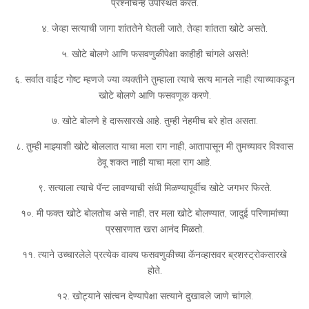
प्रश्नचिन्ह उपस्थित करते.
४. जेव्हा सत्याची जागा शांततेने घेतली जाते, तेव्हा शांतता खोटे असते.
५. खोटे बोलणे आणि फसवणुकीपेक्षा काहीही चांगले असते!
६. सर्वात वाईट गोष्ट म्हणजे ज्या व्यक्तीने तुम्हाला त्याचे सत्य मानले नाही त्याच्याकडून
खोटे बोलणे आणि फसवणूक करणे.
७. खोटे बोलणे हे दारूसारखे आहे. तुम्ही नेहमीच बरे होत असता.
८. तुम्ही माझ्याशी खोटे बोललात याचा मला राग नाही, आतापासून मी तुमच्यावर विश्वास
ठेवू शकत नाही याचा मला राग आहे.
९. सत्याला त्याचे पॅन्ट लावण्याची संधी मिळण्यापूर्वीच खोटे जगभर फिरते.
१०. मी फक्त खोटे बोलतोच असे नाही, तर मला खोटे बोलण्यात, जादुई परिणामांच्या
प्रसारणात खरा आनंद मिळतो.
११. त्याने उच्चारलेले प्रत्येक वाक्य फसवणुकीच्या कॅनव्हासवर ब्रशस्ट्रोकसारखे
होते.
१२. खोट्याने सांत्वन देण्यापेक्षा सत्याने दुखावले जाणे चांगले.