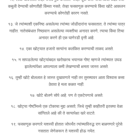
कबुली देण्याची कोणतीही किंमत नसते, तेव्हा फसवणूक करण्याचे किंवा खोटे आकलन
करण्याचे कोणतेही कारण नसते.
१३. जे त्यांच्याशी एकनिष्ठ असलेल्या त्यांच्या जोडीदारांना फसवतात; ते त्यांच्या पात्र
नाहीत. नातेसंबंधात निष्ठावान असलेल्या व्यक्तीचा अनादर करणे, त्याचा किंवा तिचा
अनादर करणे ही एक घाणेरडी वृत्ती आहे.
१४. एका खोट्यात हजारो सत्यांना कलंकित करण्याची ताकद असते.
१५. न सापडलेल्या खोट्यांबद्दल खरोखरच भयानक गोष्ट म्हणजे त्यांच्यात उघड
झालेल्यांपेक्षा आपल्याला कमी लेखण्याची क्षमता जास्त असते.
१६. तुम्ही खोटे बोललात हे जास्त दुखावणारे नाही तर तुमच्यावर आता विश्वास कसा
ठेवावा हे मला कळत नाही.
१७. खोटे बोलणे सोपे आहे. पण ते एकटेपणाचे असते.
१८. खोट्या गोष्टींमध्ये एक टोकाचा मुद्दा असतो, जिथे तुम्ही काहीतरी इतक्या वेळा
सांगितले आहे की ते सत्यापेक्षा खरे वाटते.
१९. फसवणूक करणारे यशस्वी होतात जोपर्यंत त्यांच्याविरुद्ध राग बाळगणारे पुरेसे
नसतात जेणेकरून ते यशस्वी होऊ नयेत.