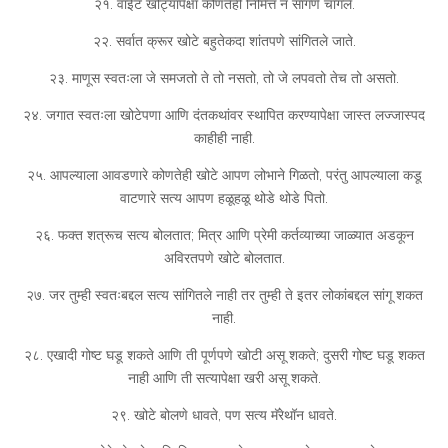
२१. वाईट खोट्यापेक्षा कोणतेही निमित्त न सांगणे चांगले.
२२. सर्वात क्रूर खोटे बहुतेकदा शांतपणे सांगितले जाते.
२३. माणूस स्वतःला जे समजतो ते तो नसतो, तो जे लपवतो तेच तो असतो.
२४. जगात स्वतःला खोटेपणा आणि दंतकथांवर स्थापित करण्यापेक्षा जास्त लज्जास्पद
काहीही नाही.
२५. आपल्याला आवडणारे कोणतेही खोटे आपण लोभाने गिळतो, परंतु आपल्याला कडू
वाटणारे सत्य आपण हळूहळू थोडे थोडे पितो.
२६. फक्त शत्रूच सत्य बोलतात; मित्र आणि प्रेमी कर्तव्याच्या जाळ्यात अडकून
अविरतपणे खोटे बोलतात.
२७. जर तुम्ही स्वतःबद्दल सत्य सांगितले नाही तर तुम्ही ते इतर लोकांबद्दल सांगू शकत
नाही.
२८. एखादी गोष्ट घडू शकते आणि ती पूर्णपणे खोटी असू शकते; दुसरी गोष्ट घडू शकत
नाही आणि ती सत्यापेक्षा खरी असू शकते.
२९. खोटे बोलणे धावते, पण सत्य मॅरेथॉन धावते.