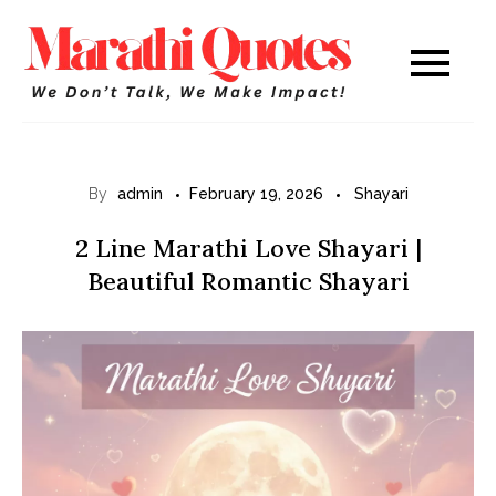
Skip
to
Marathi
WE DON’T TALK,
content
WE MAKE IMPACT!
Quotes
By
admin
February 19, 2026
Shayari
2 Line Marathi Love Shayari |
Beautiful Romantic Shayari