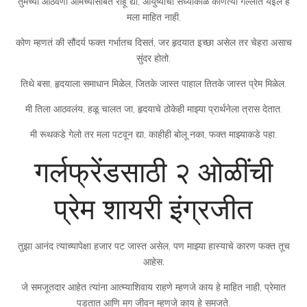
तुमच्या आठवणी आमच्यासोबत राहू द्या, आयुष्याची संध्याकाळ कोणत्या गल्लीत येईल हे
मला माहित नाही.
कोण म्हणतं की सौंदर्य फक्त गर्भातच दिसतं, जर हृदयात इच्छा असेल तर चेहरा असाच
सुंदर होतो.
तिथे बसा, हृदयाला समाधान मिळेल, जितके जास्त पाहाल तितके जास्त प्रेम मिळेल.
मी तिला आठवलंय, हळू चालत जा, हृदयाचे ठोकेही माझ्या प्रार्थनेला त्रास देतात.
मी रूथकडे गेलो तर मला पटवून द्या, काहीही बोलू नका, फक्त माझ्याकडे पहा.
गर्लफ्रेंडसाठी २ ओळींची
प्रेम शायरी इंग्रजीत
तुझा आनंद त्याच्यापेक्षा हजार पट जास्त असेल, पण माझ्या हास्याचे कारण फक्त तूच
आहेस.
जे समजूतदार आहेत त्यांना आत्म्याशिवाय राहणे म्हणजे काय हे माहित नाही, प्रेमात
पडतात आणि मग जीवन म्हणजे काय हे समजते.