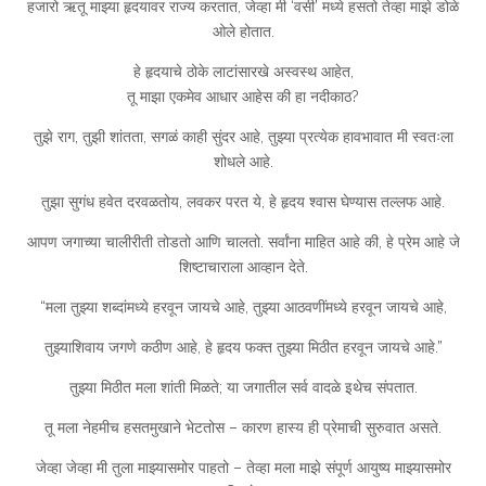
हजारो ऋतू माझ्या हृदयावर राज्य करतात, जेव्हा मी ‘वसी’ मध्ये हसतो तेव्हा माझे डोळे
ओले होतात.
हे हृदयाचे ठोके लाटांसारखे अस्वस्थ आहेत,
तू माझा एकमेव आधार आहेस की हा नदीकाठ?
तुझे राग, तुझी शांतता, सगळं काही सुंदर आहे, तुझ्या प्रत्येक हावभावात मी स्वतःला
शोधले आहे.
तुझा सुगंध हवेत दरवळतोय, लवकर परत ये, हे हृदय श्वास घेण्यास तल्लफ आहे.
आपण जगाच्या चालीरीती तोडतो आणि चालतो. सर्वांना माहित आहे की, हे प्रेम आहे जे
शिष्टाचाराला आव्हान देते.
“मला तुझ्या शब्दांमध्ये हरवून जायचे आहे, तुझ्या आठवणींमध्ये हरवून जायचे आहे,
तुझ्याशिवाय जगणे कठीण आहे, हे हृदय फक्त तुझ्या मिठीत हरवून जायचे आहे.”
तुझ्या मिठीत मला शांती मिळते; या जगातील सर्व वादळे इथेच संपतात.
तू मला नेहमीच हसतमुखाने भेटतोस – कारण हास्य ही प्रेमाची सुरुवात असते.
जेव्हा जेव्हा मी तुला माझ्यासमोर पाहतो – तेव्हा मला माझे संपूर्ण आयुष्य माझ्यासमोर