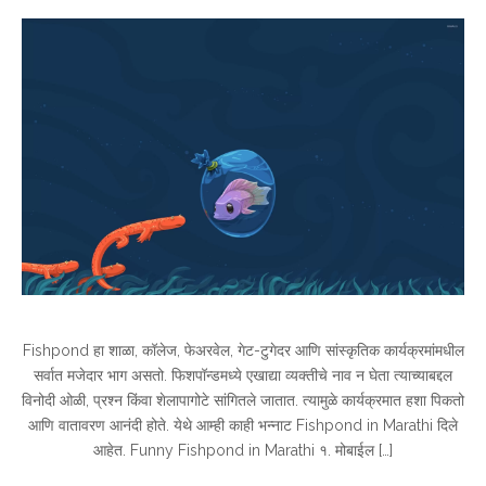
Fishpond हा शाळा, कॉलेज, फेअरवेल, गेट-टुगेदर आणि सांस्कृतिक कार्यक्रमांमधील
सर्वात मजेदार भाग असतो. फिशपॉन्डमध्ये एखाद्या व्यक्तीचे नाव न घेता त्याच्याबद्दल
विनोदी ओळी, प्रश्न किंवा शेलापागोटे सांगितले जातात. त्यामुळे कार्यक्रमात हशा पिकतो
आणि वातावरण आनंदी होते. येथे आम्ही काही भन्नाट Fishpond in Marathi दिले
आहेत. Funny Fishpond in Marathi १. मोबाईल […]