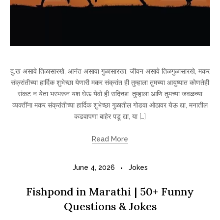
दु:ख असावे तिळासारखे, आनंत असावा गुळासारखा, जीवन असावे तिळगुळासारखे, मकर
संक्रांतीच्या हार्दिक शुभेच्छा येणारी मकर संक्रांत ही तुम्हाला तुमच्या आयुष्यात कोणतेही
संकट न येता भरभरून यश घेऊ येवो ही सदिच्छा. तुम्हाला आणि तुमच्या जवळच्या
व्यक्तींना मकर संक्रांतीच्या हार्दिक शुभेच्छा गुळातील गोडवा ओठावर येऊ द्या, मनातील
कडवापणा बाहेर पडू द्या, या […]
Read More
June 4, 2026
Jokes
Fishpond in Marathi | 50+ Funny
Questions & Jokes