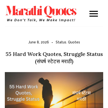
Skip
to
Marathi
WE DON’T TALK,
content
WE MAKE IMPACT!
Quotes
June 8, 2026
Status
,
Quotes
55 Hard Work Quotes, Struggle Status
(संघर्ष स्टेटस मराठी)