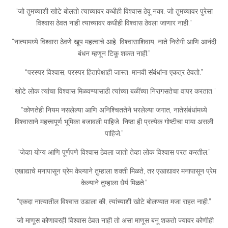
“जो तुमच्याशी खोटे बोलतो त्याच्यावर कधीही विश्वास ठेवू नका. जो तुमच्यावर पुरेसा
विश्वास ठेवत नाही त्याच्यावर कधीही विश्वास ठेवला जाणार नाही.”
“नात्यामध्ये विश्वास ठेवणे खूप महत्वाचे आहे. विश्वासाशिवाय, नाते निरोगी आणि आनंदी
बंधन म्हणून टिकू शकत नाही.”
“परस्पर विश्वास, परस्पर हितापेक्षाही जास्त, मानवी संबंधांना एकत्र ठेवतो.”
“खोटे लोक त्यांचा विश्वास मिळवण्यासाठी त्यांच्या बळींच्या निरागसतेचा वापर करतात.”
“कोणतेही नियम नसलेल्या आणि अनिश्चिततेने भरलेल्या जगात, नातेसंबंधांमध्ये
विश्वासाने महत्त्वपूर्ण भूमिका बजावली पाहिजे. निष्ठा ही प्रत्येक गोष्टीचा पाया असली
पाहिजे.”
“जेव्हा योग्य आणि पूर्णपणे विश्वास ठेवला जातो तेव्हा लोक विश्वास परत करतील.”
“एखाद्याचे मनापासून प्रेम केल्याने तुम्हाला शक्ती मिळते, तर एखाद्यावर मनापासून प्रेम
केल्याने तुम्हाला धैर्य मिळते.”
“एकदा नात्यातील विश्वास उडाला की, त्यांच्याशी खोटे बोलण्यात मजा राहत नाही.”
“जो माणूस कोणावरही विश्वास ठेवत नाही तो असा माणूस बनू शकतो ज्यावर कोणीही