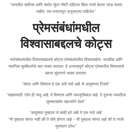
“जगातील सर्वोत्तम आणि सर्वात सुंदर गोष्टी पाहिल्या किंवा स्पर्श केल्या जाऊ शकत
नाहीत. त्या मनापासून अनुभवल्या पाहिजेत.”
प्रेमसंबंधांमधील
विश्वासाबद्दलचे कोट्स
नातेसंबंधांमधील विश्वासाबद्दलचे कोट्स प्रेमबंधांमधील विश्वासार्हता, जवळीक आणि
भावनिक सुरक्षिततेचे सार व्यक्त करतात. हे अभ्यासपूर्ण कोट्स प्रेमावरील विश्वासाचे
महत्त्व सुंदरपणे व्यक्त करतात.
“संवाद आणि विश्वास हे एक असे नाते आहे जे आयुष्यभर टिकते.”
“माझ्यासाठी, प्रेम ही जादू आहे; ते विश्वास आणि समजुतीबद्दल आहे. ते दुसऱ्या व्यक्तीला
तुमच्यासमोर सहजतेने ठेवते.”
“आयुष्यात तुम्हाला जे काही हवे आहे ते एक नाते आहे.
“मी तुम्हाला सांगत नाही की ते सोपे होणार आहे – मी तुम्हाला सांगत आहे की ते त्याचे
मूल्यवान ठरेल.”