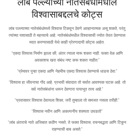
लांब पल्ल्याच्या नातेसंबंधांमधील
विश्वासाबद्दलचे कोट्स
लांब पल्ल्याच्या नातेसंबंधांमध्ये विश्वास टिकवून ठेवणे आव्हानात्मक असू शकते, परंतु
त्यांच्या यशासाठी ते महत्त्वाचे आहे. नातेसंबंधांमधील विश्वासाची ज्योत तेवत ठेवण्यास
मदत करण्यासाठी येथे काही प्रेरणादायी कोट्स आहेत.
“एकदा विश्वास निर्माण झाला की, अंतर त्याला मारू शकत नाही. फक्त वेळ आणि
अवकाशच खरा संबंध नष्ट करू शकत नाहीत.”
“प्रेमावर पुन्हा एकदा आणि नेहमीच एकदा विश्वास ठेवण्याचे धाडस ठेवा.”
“विश्वास हा जीवनाचा गोंद आहे. प्रभावी संवादात तो सर्वात आवश्यक घटक आहे. तो
सर्व नातेसंबंधांना धरून ठेवणारा पायाभूत तत्व आहे.”
“प्रवासावर विश्वास ठेवायला शिका, जरी तुम्हाला तो समजत नसला तरीही.”
“विश्वास नवीन आणि अकल्पनीय शक्यता उघडतो”
“लांब अंतराचे नाते अजिबात कठीण नसते, ते फक्त विश्वास, वचनबद्धता आणि टिकून
राहण्याची बाब असते.”