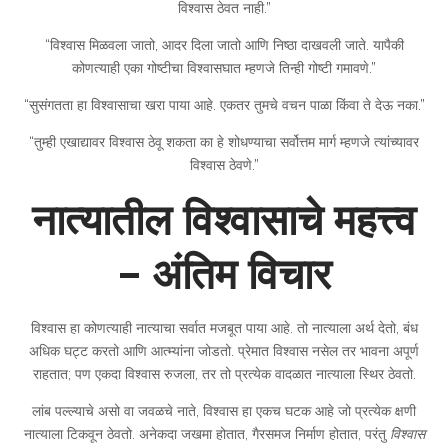
विश्वास ठेवत नाही.”
“विश्वास मिळवला जातो, आदर दिला जातो आणि निष्ठा दाखवली जाते. यापैकी
कोणत्याही एका गोष्टीचा विश्वासघात म्हणजे तिन्ही गोष्टी गमावणे.”
“सुसंगतता हा विश्वासाचा खरा पाया आहे. एकतर तुमचे वचन पाळा किंवा ते देऊ नका.”
“तुम्ही एखाद्यावर विश्वास ठेवू शकता का हे शोधण्याचा सर्वोत्तम मार्ग म्हणजे त्यांच्यावर
विश्वास ठेवणे.”
नात्यातील विश्वासाचे महत्त्व
– अंतिम विचार
विश्वास हा कोणत्याही नात्याचा सर्वात मजबूत पाया आहे. तो नात्याला अर्थ देतो, बंध
अधिक घट्ट करतो आणि आत्म्यांना जोडतो. प्रेमात विश्वास नसेल तर भावना अपूर्ण
राहतात; पण एकदा विश्वास रुजला, तर तो प्रत्येक वादळात नात्याला स्थिर ठेवतो.
लांब पल्ल्याचे असो वा जवळचे नाते, विश्वास हा एकच घटक आहे जो प्रत्येक क्षणी
नात्याला टिकवून ठेवतो. अनेकदा जखमा होतात, गैरसमज निर्माण होतात, परंतु
विश्वास