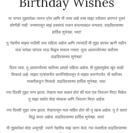
Birthday Wishes
या जगात तुझ्यापेक्षा जास्त प्रेम आणि मी जसा आहे तसा माझा स्वीकार करणारं दुसरं
कोणीही नाही. जन्मापासून माझं हक्काचं स्थान बनल्याबद्दल धन्यवाद. वाढदिवसाच्या
हार्दिक शुभेच्छा, भावा!
तू नेहमीच माझ्या पाठीशी उभा राहिला आहेस आणि त्यासाठी मी तुझा कायम ऋणी राहीन.
मला यापेक्षा चांगला भाऊ मिळूच शकला नसता. तुला आतापर्यंतच्या सर्वोत्तम
वाढदिवसाच्या शुभेच्छा!
प्रिय भावा, तू आतापर्यंतचा सर्वोत्तम आदर्श राहिला आहेस. मी तुझ्यामुळेच खूप काही
शिकलो आहे. माझ्या प्रशंसनीय कार्यनिष्ठेपासून ते माझ्या करुणेपर्यंत. मी सर्वोत्तम
व्यक्तीकडून शिकलो. वाढदिवसाच्या हार्दिक शुभेच्छा, भावा.
ज्या दिवशी तुझा जन्म झाला, तेव्हाच मला कळलं होतं की मला एक जिवलग मित्र मिळेल.
तू माझा सर्वात मोठा संरक्षक आणि जिवलग मित्र आहेस.
ज्या दिवशी तुझा जन्म झाला, तेव्हापासून मला माहित होतं की तू खास आहेस. तू ते सतत
सिद्ध करत आहेस. वाढदिवसाच्या हार्दिक शुभेच्छा, भावा!
मी तुझ्यापेक्षा मोठा असूनही, ज्याने नेहमीच माझं रक्षण केलं, त्या व्यक्तीला वाढदिवसाच्या