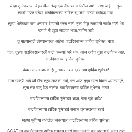
जेव्हा तू मेणबत्त्या विझवशील, तेव्हा एक दीर्घ श्वास घेशील अशी आशा आहे — तुला
त्याची गरज पडेल. वाढदिवसाच्या हार्दिक शुभेच्छा, माझ्या वयोवृद्ध भावा.
तुझ्या भेटीबद्दल मला धन्यवाद देण्याची गरज नाही. तुला मिळू शकणारी सर्वात मोठी भेट
म्हणजे मी तुझा लाडका भाऊ/बहीण आहे.
तू माझ्यासाठी लोण्यासारखा आहेस. वाढदिवसाच्या हार्दिक शुभेच्छा, भावा!
चला, तुझ्या वाढदिवसासारखी पार्टी करूया! अरे थांब, आज खरंच तुझा वाढदिवस आहे.
वाढदिवसाच्या हार्दिक शुभेच्छा!
केक खाऊन जास्त झिंगू नकोस. वाढदिवसाच्या हार्दिक शुभेच्छा!
मला खात्री आहे की मीच तुझा लाडका आहे, पण आज तुझा खास दिवस असल्यामुळे,
तुला तसं वाटू देऊ नकोस. वाढदिवसाच्या हार्दिक शुभेच्छा, भावा!
वाढदिवसाच्या हार्दिक शुभेच्छा! आता, केक कुठे आहे?
वाढदिवसाच्या हार्दिक शुभेच्छा! असाच त्रासदायक राहा!
माझ्या पूर्वीच्या गर्भातील सोबत्याला वाढदिवसाच्या हार्दिक शुभेच्छा!
GOAT ला वाढदिवसाच्या हार्दिक शुभेच्छा (जसं आजकालची मुलं म्हणतात). मस्त राहा,