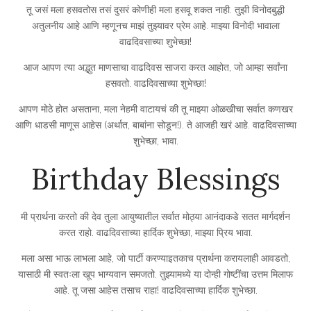
तू जसं मला हसवतोस तसं दुसरं कोणीही मला हसवू शकत नाही. तुझी विनोदबुद्धी
अतुलनीय आहे आणि म्हणूनच माझं तुझ्यावर प्रेम आहे. माझ्या विनोदी भावाला
वाढदिवसाच्या शुभेच्छा!
आज आपण त्या अद्भुत माणसाचा वाढदिवस साजरा करत आहोत, जो आम्हा सर्वांना
हसवतो. वाढदिवसाच्या शुभेच्छा!
आपण मोठे होत असताना, मला नेहमी वाटायचं की तू माझ्या ओळखीचा सर्वात कणखर
आणि धाडसी माणूस आहेस (अर्थात, बाबांना सोडून!). ते आजही खरं आहे. वाढदिवसाच्या
शुभेच्छा, भावा.
Birthday Blessings
मी प्रार्थना करतो की देव तुला आयुष्यातील सर्वात मोठ्या आनंदाकडे सतत मार्गदर्शन
करत राहो. वाढदिवसाच्या हार्दिक शुभेच्छा, माझ्या प्रिय भावा.
मला असा भाऊ लाभला आहे, जो पार्टी करण्याइतकाच प्रार्थना करायलाही आवडतो,
यासाठी मी स्वतःला खूप भाग्यवान समजतो. तुझ्यामध्ये या दोन्ही गोष्टींचा उत्तम मिलाफ
आहे. तू जसा आहेस तसाच राहा! वाढदिवसाच्या हार्दिक शुभेच्छा.