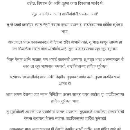
राहील. विश्वास ठेव आणि तुझ्या खास दिवसाचा आनंद घे.
तुझा वाढदिवस अनंत आशीर्वादांनी भरलेला असो!
तू जे काही करशील, त्यात नेहमी देवाला प्रथम स्थान दे. वाढदिवसाच्या हार्दिक शुभेच्छा,
भावा.
आपल्याला भाऊ बनवल्याबद्दल मी देवाचा सदैव आभारी आहे. तू भाऊ म्हणून लाभणे हा
मला मिळालेला सर्वात मोठा आशीर्वाद आहे. तुला वाढदिवसाच्या खूप खूप शुभेच्छा.
मित्र येतात आणि जातात, पण भावंडं कायमची असतात. तू माझा भाऊ असल्याबद्दल मी
स्वतःला खूप भाग्यवान समजतो. वाढदिवसाच्या हार्दिक शुभेच्छा!
परमेश्वराचा आशीर्वाद आज आणि नेहमीच तुझ्यावर वर्षाव करो. तुझ्या वाढदिवसाचा
आनंद घे!
आज आपण देवाच्या एका महान निर्मितीचा उत्सव साजरा करत आहोत: तू! वाढदिवसाच्या
हार्दिक शुभेच्छा, भावा.
तू सूर्याभोवती आणखी एक प्रदक्षिणा घालत असताना, तुझ्याकडे असलेल्या आशीर्वादांची
गणना करायला विसरू नकोस. वाढदिवसाच्या हार्दिक शुभेच्छा!
आपल्याला भाऊ बनवल्याबद्दल मी देवाची नेहमीच स्तुती करीन. मला माहित आहे की