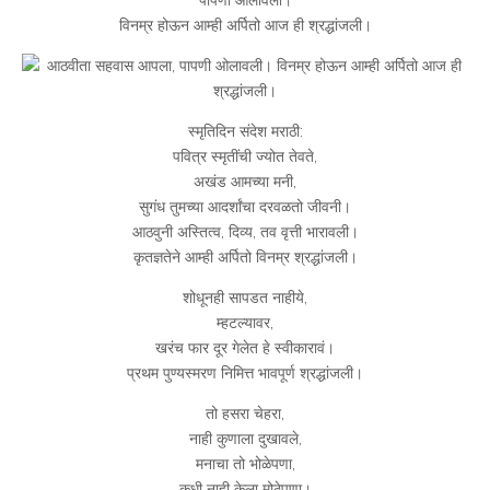
पापणी ओलावली।
विनम्र होऊन आम्ही अर्पितो आज ही श्रद्धांजली।
स्मृतिदिन संदेश मराठी:
पवित्र स्मृतींची ज्योत तेवते,
अखंड आमच्या मनी,
सुगंध तुमच्या आदर्शांचा दरवळतो जीवनी।
आठवुनी अस्तित्व, दिव्य, तव वृत्ती भारावली।
कृतज्ञतेने आम्ही अर्पितो विनम्र श्रद्धांजली।
शोधूनही सापडत नाहीये,
म्हटल्यावर,
खरंच फार दूर गेलेत हे स्वीकारावं।
प्रथम पुण्यस्मरण निमित्त भावपूर्ण श्रद्धांजली।
तो हसरा चेहरा,
नाही कुणाला दुखावले,
मनाचा तो भोळेपणा,
कधी नाही केला मोठेपणा।