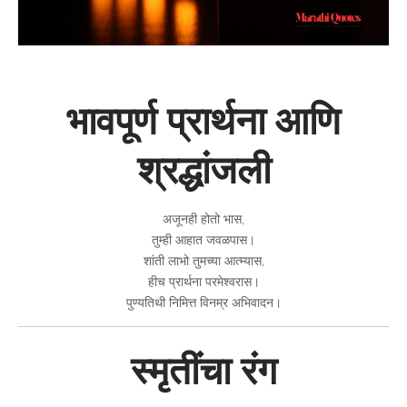
भावपूर्ण प्रार्थना आणि
श्रद्धांजली
अजूनही होतो भास,
तुम्ही आहात जवळपास।
शांती लाभो तुमच्या आत्म्यास,
हीच प्रार्थना परमेश्वरास।
पुण्यतिथी निमित्त विनम्र अभिवादन।
स्मृतींचा रंग