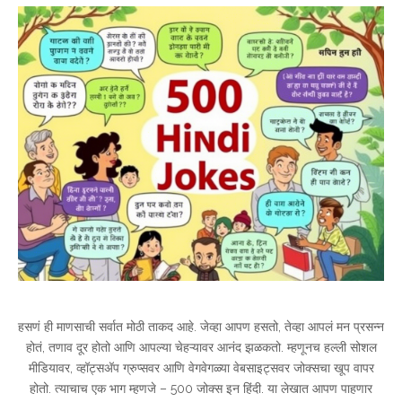
हसणं ही माणसाची सर्वात मोठी ताकद आहे. जेव्हा आपण हसतो, तेव्हा आपलं मन प्रसन्न
होतं, तणाव दूर होतो आणि आपल्या चेहऱ्यावर आनंद झळकतो. म्हणूनच हल्ली सोशल
मीडियावर, व्हॉट्सअ‍ॅप ग्रुप्सवर आणि वेगवेगळ्या वेबसाइट्सवर जोक्सचा खूप वापर
होतो. त्याचाच एक भाग म्हणजे – 500 जोक्स इन हिंदी. या लेखात आपण पाहणार