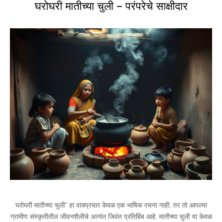
घरोघरी मातीच्या चुली – परंपरेचे साक्षीदार
घरोघरी मातीच्या चुली” हा वाक्प्रचार केवळ एक भाषिक रचना नाही, तर तो आपल्या
ग्रामीण संस्कृतीतील जीवनशैलीचे अत्यंत जिवंत प्रतिबिंब आहे. मातीच्या चुली या केवळ