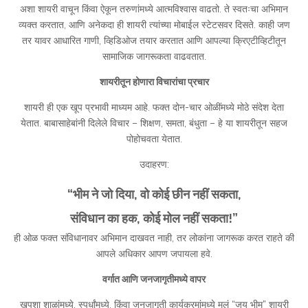
अशा शायरी वाचून किंवा ऐकून तरुणांमध्ये आत्मविश्वास वाढतो. ते स्वतःचा अभिमान
व्यक्त करतात, आणि अनेकदा ही शायरी त्यांच्या मोबाईल स्टेटसवर दिसते. काही जण
तर यावर आधारित गाणी, व्हिडिओज तयार करतात आणि आपल्या क्रिएटीव्हिटीतून
सामाजिक जागरूकता वाढवतात.
शायरीतून होणारा विचारांचा प्रचार
शायरी ही एक खूप प्रभावी माध्यम आहे. फक्त दोन-चार ओळींमध्ये मोठे संदेश देता
येतात. बाबासाहेबांनी दिलेले विचार – शिक्षण, समता, बंधुता – हे या शायरीतून सहज
पोहोचवता येतात.
उदाहरण:
“भीम ने जो दिया, वो कोई छीन नहीं सकता,
संविधान का हक, कोई मोल नहीं सकता!”
ही ओळ फक्त संविधानावर अभिमान दाखवत नाही, तर लोकांना जागरूक करत राहते की
आपले अधिकार आपण जपायला हवे.
वर्गात आणि जनजागृतीमध्ये वापर
खूपशा शाळांमध्ये, स्पर्धांमध्ये, किंवा जनजागृती कार्यक्रमांमध्ये मुलं “जय भीम” शायरी