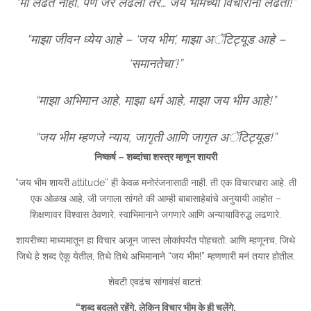
“मी लढत नाही, पण जर लढलो तर… जय भीमच्या विचारांनी लढतो!”
“माझा जीवन ध्येय आहे – ‘जय भीम’, माझा अॅटिट्यूड आहे –
‘समानतेचा’!”
“माझा अभिमान आहे, माझा धर्म आहे, माझा जय भीम आहे!”
“जय भीम म्हणजे न्याय, जागृती आणि जागृत अॅटिट्यूड!”
निष्कर्ष – शब्दांचा शस्त्र म्हणून शायरी
“जय भीम शायरी attitude” ही केवळ मनोरंजनासाठी नाही. ती एक विचारधारा आहे. ती
एक ओळख आहे, जी जगाला सांगते की आम्ही बाबासाहेबांचे अनुयायी आहोत –
शिक्षणावर विश्वास ठेवणारे, स्वाभिमानाने जगणारे आणि अन्यायाविरुद्ध लढणारे.
शायरीच्या माध्यमातून हा विचार अजून जास्त लोकांपर्यंत पोहचतो. आणि म्हणूनच, जिथे
जिथे हे शब्द ऐकू येतील, तिथे तिथे अभिमानाने “जय भीम!” म्हणणारी मनं तयार होतील.
शेवटी एवढंच सांगावंसं वाटतं:
“शब्द बदलते रहेंगे, लेकिन विचार भीम के ही चलेंगे,