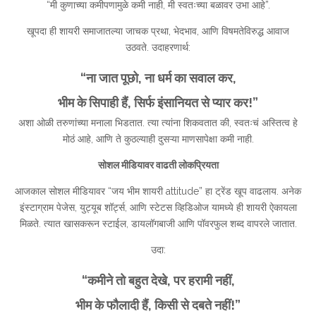
“मी कुणाच्या कमीपणामुळे कमी नाही, मी स्वतःच्या बळावर उभा आहे”.
खूपदा ही शायरी समाजातल्या जाचक प्रथा, भेदभाव, आणि विषमतेविरुद्ध आवाज
उठवते. उदाहरणार्थ:
“ना जात पूछो, ना धर्म का सवाल कर,
भीम के सिपाही हैं, सिर्फ इंसानियत से प्यार कर!”
अशा ओळी तरुणांच्या मनाला भिडतात. त्या त्यांना शिकवतात की, स्वतःचं अस्तित्व हे
मोठं आहे, आणि ते कुठल्याही दुसऱ्या माणसापेक्षा कमी नाही.
सोशल मीडियावर वाढती लोकप्रियता
आजकाल सोशल मीडियावर “जय भीम शायरी attitude” हा ट्रेंड खूप वाढलाय. अनेक
इंस्टाग्राम पेजेस, युट्यूब शॉर्ट्स, आणि स्टेटस व्हिडिओज यामध्ये ही शायरी ऐकायला
मिळते. त्यात खासकरून स्टाईल, डायलॉगबाजी आणि पॉवरफुल शब्द वापरले जातात.
उदा:
“कमीने तो बहुत देखे, पर हरामी नहीं,
भीम के फौलादी हैं, किसी से दबते नहीं!”