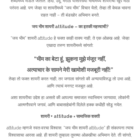
शब्दांमध्ये मांडले जातात. हिंदी, उर्दू, मराठी यांसारख्या भाषांमध्ये शायरीची खूप मोठी
परंपरा आहे. पण जेव्हा या शायरीमध्ये “जय भीम” विचार येतो, तेव्हा ती केवळ भावना
राहत नाही – ती बंडखोर अभिमान बनते.
जय भीम शायरी attitude – का इतकी महत्त्वाची?
“जय भीम” शायरी attitude हे फक्त काही वाक्य नाही, ते एक ओळख आहे. जेव्हा
एखादा तरुण शायरीमध्ये सांगतो:
“भीम का बेटा हूं, झुकना मुझे मंजूर नहीं,
अत्याचार के सामने मेरी खामोशी मजबूरी नहीं!”
तेव्हा तो फक्त शायरी करत नाही, तर जगाला सांगतो की अन्यायाविरुद्ध तो उभा आहे,
आणि त्याचं मनगट मजबूत आहे.
अशा शायरीचा उद्देश हा असतो की आपल्या समाजात स्वाभिमान जागवावा, लोकांनी
आत्मगौरवाने जगावं, आणि बाबासाहेबांनी दिलेले हक्क कधीही सोडू नयेत.
शायरी + attitude = सामाजिक शक्ती
attitude म्हणजे स्वतःवरचा विश्वास. “जय भीम शायरी attitude” ही संकल्पना त्याच
विश्वासाचा आरसा आहे. ही शायरी तुम्हाला तुमच्या ओळखीचा अभिमान देते. ती सांगते,