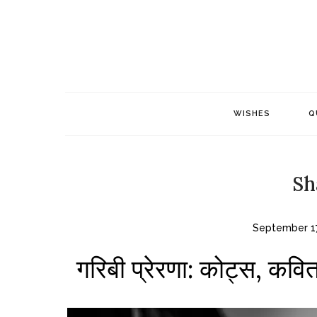
Skip
to
content
WISHES
Q
Sh
September 17
गरिबी प्रेरणा: कोट्स, कवि