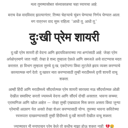
मला तुमच्यासोबत संध्याकाळचा चहा घ्यायचा आहे.
बराच वेळ वादविवाद झाल्यानंतर, तिच्या चेहऱ्याचे चुंबन घेण्याचा निर्णय घेण्यात आला.
मग रात्रभर वाद सुरू राहिला: “आधी तू, आधी तू.”
दुःखी प्रेम शायरी
दुःखी प्रेम शायरी ही वेदना आणि हृदयविकाराच्या त्या क्षणांसाठी आहे. जेव्हा प्रेम
अपेक्षेप्रमाणे जात नाही, तेव्हा हे शब्द तुम्हाला ऐकले आणि समजले असे वाटण्यास मदत
करतात. हा विभाग तुम्हाला तुमचे दुःख, एकटेपणा किंवा तुटलेले हृदय व्यक्त करण्याचे
काव्यात्मक मार्ग देतो. दुःखावर मात करण्यासाठी तुम्ही मराठीमध्ये वृत्ती शायरी वाचू
शकता.
आम्ही हिंदी आणि मराठीमध्ये सौंदर्यात्मक प्रेम शायरी सारख्या मऊ सौंदर्यात्मक ओळी
देखील समाविष्ट करतो ज्यामध्ये वेदना आणि सौंदर्य दोन्ही असतात. भावना कच्च्या,
प्रामाणिक आणि खोल आहेत — जेव्हा तुम्ही एखाद्याला मिस करत असता किंवा जुन्या
प्रेमाची आठवण येत असते तेव्हा शेअर करण्यासाठी योग्य. तुमच्या भावना कवितेच्या
स्वरूपात दाखवण्यासाठी तुम्ही हिंदीमध्ये दुःखी शायरी देखील वाचू शकता.
ज्याच्यावर मी मनापासून प्रेम केले तो कधीच माझा होऊ शकत नाही.