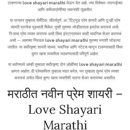
टाकणाऱ्या
love shayari marathi
घेऊन येत आहे, ज्या विशेषतः तरुणाईच्या
आणि कविताप्रेमींच्या भावनांशी जुळतील.
या पानावर तुम्हाला रोमँटिक, सौंदर्यपूर्ण, अॅटिट्यूड प्रेम शायरी आणि दुःखी प्रेम
शायरी प्रत्येक मूडसाठी मिळेल. तुम्ही तुमच्या जोडीदाराला इम्प्रेस करायचं असो,
निःशब्द प्रेम व्यक्त करायचं असो किंवा इंस्टाग्रामवर काही भावनिक शेअर करायचं
असो — आमच्या निवडक
love shayari marathi
तुमच्या मनाशी जोडल्या
जातील. या सर्वोत्कृष्ट शायरी साध्या, भावनिक आणि स्टेटस म्हणून टाकण्यासाठी किंवा
कुणा खास व्यक्तीला पाठवण्यासाठी परिपूर्ण आहेत.
या ब्लॉगमध्ये आम्ही तुम्हाला सर्वोत्कृष्ट दोन ओळींच्या
love shayari marathi
आणत आहोत. ही प्रेमकविता तुम्हाला मदत करेल, जर तुम्हाला तुमचं प्रेम व्यक्त
करायचं असेल किंवा कुणा खास व्यक्तीशी भावना शेअर करायच्या असतील.
मराठीत नवीन प्रेम शायरी –
Love Shayari
Marathi