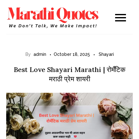
Skip
to
Marathi
WE DON’T TALK,
content
WE MAKE IMPACT!
Quotes
By
admin
October 18, 2025
Shayari
Best Love Shayari Marathi | रोमँटिक
मराठी प्रेम शायरी