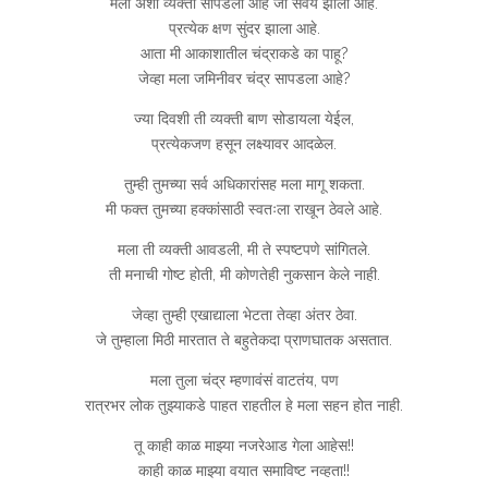
मला अशी व्यक्ती सापडली आहे जी सवय झाली आहे.
प्रत्येक क्षण सुंदर झाला आहे.
आता मी आकाशातील चंद्राकडे का पाहू?
जेव्हा मला जमिनीवर चंद्र सापडला आहे?
ज्या दिवशी ती व्यक्ती बाण सोडायला येईल,
प्रत्येकजण हसून लक्ष्यावर आदळेल.
तुम्ही तुमच्या सर्व अधिकारांसह मला मागू शकता.
मी फक्त तुमच्या हक्कांसाठी स्वतःला राखून ठेवले आहे.
मला ती व्यक्ती आवडली, मी ते स्पष्टपणे सांगितले.
ती मनाची गोष्ट होती, मी कोणतेही नुकसान केले नाही.
जेव्हा तुम्ही एखाद्याला भेटता तेव्हा अंतर ठेवा.
जे तुम्हाला मिठी मारतात ते बहुतेकदा प्राणघातक असतात.
मला तुला चंद्र म्हणावंसं वाटतंय, पण
रात्रभर लोक तुझ्याकडे पाहत राहतील हे मला सहन होत नाही.
तू काही काळ माझ्या नजरेआड गेला आहेस!!
काही काळ माझ्या वयात समाविष्ट नव्हता!!