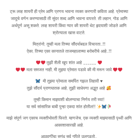
ट्रू लव्ह शायरी ही प्रेम आणि प्रणय भावना व्यक्त करणारी कविता आहे. प्रेमाच्या
जादूचे वर्णन करण्यासाठी ती सुंदर शब्द आणि भावना वापरते. ती लहान, गोड आणि
अर्थपूर्ण असू शकते. लव्ह शायरी किंवा प्यार की शायरी थेट हृदयाशी जोडते आणि
श्रोत्याला खास वाटते.
मित्रांनो, तुम्ही मला तिच्या सौंदर्याबद्दल विचारता…!!!
ऐका, तिच्या एका कानातले ताजमहालाच्या बरोबरीचे आहे…!!!
तुझी शैली खूप शांत आहे ______
मला समजत नाही, मी तुझ्या प्रेमात पडावे की मी मरून जावे
‎ मी तुझ्या प्रेमाला समर्पित गझल लिहावी
♥️
तुझे सौंदर्य प्राणघातक आहे, तुझी साधेपणा अद्भुत आहे
तुम्ही किमान माझ्याशी बोलण्याचा निर्णय तरी घ्या!!
या सर्व सांसारिक बाबी पुन्हा एकदा शांत होतील!!!
माझे संपूर्ण जग एकाच व्यक्तीभोवती फिरते. म्हणजेच, एक व्यक्ती माझ्यासाठी पृथ्वी आणि
आकाशासारखी आहे.
आठवणींचा सुगंध सर्व गुपिते उलगडतो…