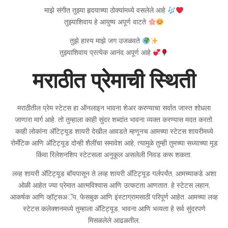
माझे संगीत तुझ्या हृदयाच्या ठोक्यांमध्ये वसलेले आहे
तुझ्याशिवाय हे आयुष्य अपूर्ण वाटते
तुझे हास्य माझे जग उजळवते
तुझ्याशिवाय प्रत्येक आनंद अपूर्ण आहे
मराठीत प्रेमाची स्थिती
मराठीतील प्रेम स्टेटस हा ऑनलाइन भावना शेअर करण्याचा सर्वात जास्त शोधला
जाणारा मार्ग आहे. तो तुम्हाला काही सुंदर शब्दांत भावना व्यक्त करण्यास मदत करतो.
काही लोकांना अ‍ॅटिट्यूड शायरी देखील आवडते म्हणूनच आमच्या स्टेटस शायरीमध्ये
रोमँटिक आणि अ‍ॅटिट्यूड दोन्ही शैलींचा समावेश आहे, त्यामुळे तुम्ही तुमच्या सध्याच्या मूड
किंवा रिलेशनशिप स्टेटसला अनुकूल असलेली निवड करू शकता.
लव्ह शायरी अ‍ॅटिट्यूड बॉयपासून ते लव्ह शायरी अ‍ॅटिट्यूड गर्लपर्यंत, आमच्याकडे अशा
ओळी आहेत ज्या प्रेमात आत्मविश्वास आणि उत्कटता आणतात. हे स्टेटस लहान,
आकर्षक आणि व्हॉट्सअॅप, फेसबुक आणि इंस्टाग्रामसाठी परिपूर्ण आहेत. आमच्या लव्ह
स्टेटस कलेक्शनमध्ये तुम्हाला अ‍ॅटिट्यूड, भावना आणि भव्यता हे सर्व सुंदरपणे
मिसळलेले आढळतील.