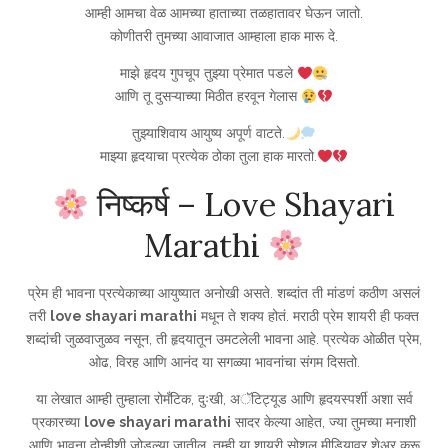
आम्ही आमचा वेळ आमच्या हाताच्या तळहातावर घेऊन जातो.
कोणीतरी तुमच्या आवाजात आम्हाला हाक मारू दे.
माझे हृदय गुपचूप तुझ्या प्रेमात पडले
आणि तू दुसऱ्याच्या मिठीत हरवून गेलास
तुझ्याशिवाय आयुष्य अपूर्ण वाटते.
माझ्या हृदयाचा प्रत्येक ठोका तुला हाक मारतो.
निष्कर्ष – Love Shayari
Marathi
प्रेम ही भावना प्रत्येकाच्या आयुष्यात अनोखी असते. शब्दांत ती मांडणं कठीण असलं
तरी
love shayari marathi
मधून ते शक्य होतं. मराठी प्रेम शायरी ही फक्त
शब्दांची जुळवाजुळव नसून, ती हृदयातून उमटलेली भावना आहे. प्रत्येक ओळीत प्रेम,
ओढ, विरह आणि आनंद या सगळ्या भावनांचा संगम दिसतो.
या लेखात आम्ही तुम्हाला रोमँटिक, दुःखी, अॅटिट्यूड आणि हृदयस्पर्शी अशा सर्व
प्रकारच्या
love shayari marathi
सादर केल्या आहेत, ज्या तुमच्या मनाशी
आणि भावना दोन्हीशी जोडल्या जातील. तुम्ही या शायरी सोशल मीडियावर शेअर करू