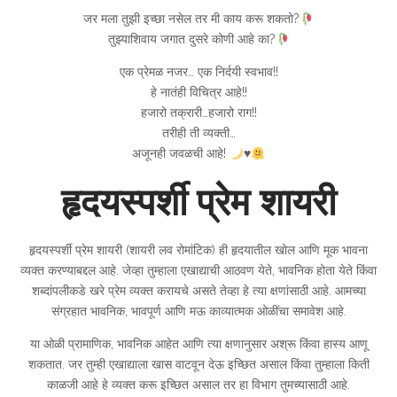
जर मला तुझी इच्छा नसेल तर मी काय करू शकतो?
तुझ्याशिवाय जगात दुसरे कोणी आहे का?
एक प्रेमळ नजर… एक निर्दयी स्वभाव!!
हे नातंही विचित्र आहे!!
हजारो तक्रारी…हजारो राग!!
तरीही ती व्यक्ती…
अजूनही जवळची आहे!
♥
हृदयस्पर्शी प्रेम शायरी
हृदयस्पर्शी प्रेम शायरी (शायरी लव रोमांटिक) ही हृदयातील खोल आणि मूक भावना
व्यक्त करण्याबद्दल आहे. जेव्हा तुम्हाला एखाद्याची आठवण येते, भावनिक होता येते किंवा
शब्दांपलीकडे खरे प्रेम व्यक्त करायचे असते तेव्हा हे त्या क्षणांसाठी आहे. आमच्या
संग्रहात भावनिक, भावपूर्ण आणि मऊ काव्यात्मक ओळींचा समावेश आहे.
या ओळी प्रामाणिक, भावनिक आहेत आणि त्या क्षणानुसार अश्रू किंवा हास्य आणू
शकतात. जर तुम्ही एखाद्याला खास वाटवून देऊ इच्छित असाल किंवा तुम्हाला किती
काळजी आहे हे व्यक्त करू इच्छित असाल तर हा विभाग तुमच्यासाठी आहे.