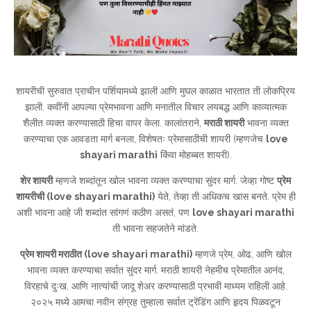
शायरीची सुरुवात प्राचीन पर्शियामध्ये झाली आणि मुघल काळात भारतात ती लोकप्रिय
झाली. कवींनी आपल्या प्रेमभावना आणि मनातील विचार लयबद्ध आणि काव्यात्मक
शैलीत व्यक्त करण्यासाठी हिचा वापर केला. कालांतराने,
मराठी शायरी
भावना व्यक्त
करण्याचा एक आवडता मार्ग बनला, विशेषतः प्रेमासाठीची शायरी (म्हणजेच
love
shayari marathi
किंवा मोहब्बत शायरी).
शेर शायरी
म्हणजे शब्दांतून खोल भावना व्यक्त करण्याचा सुंदर मार्ग. जेव्हा गोष्ट
प्रेम
शायरीची (love shayari marathi)
येते, तेव्हा ती अधिकच खास बनते. प्रेम ही
अशी भावना आहे जी शब्दांत सांगणं कठीण असतं, पण
love shayari marathi
ती भावना सहजतेने मांडते.
प्रेम शायरी मराठीत (love shayari marathi)
म्हणजे प्रेम, ओढ, आणि खोल
भावना व्यक्त करण्याचा सर्वात सुंदर मार्ग. मराठी शायरी नेहमीच प्रेमातील आनंद,
विरहाचे दुःख, आणि नात्यांची जादू शेअर करण्यासाठी प्रभावी माध्यम राहिली आहे.
२०२५ मध्ये आमचा नवीन संग्रह तुम्हाला सर्वात ट्रेंडिंग आणि हृदय पिळवटून