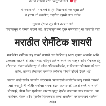
तर या बागेच्या वसंत ऋतूसाठी हसा!
मी ज्याला प्रेम समजतो ते प्रेम मिळण्याची एक पद्धत आहे.
ते हास्य, ती जवळीक, कदाचित तुमची सवय नसेल.
तुमच्या प्रेमात खूप मोठा उपचार आहे.
जेव्हापासून मी प्रेमात पडलो आहे, तेव्हापासून मला दुसरे कोणतेही दुःख जाणवले नाही.
मराठीत रोमँटिक शायरी
मराठीतील रोमँटिक लव्ह शायरी (शायरी लव रोमँटिक २ ओळ) प्रेमात आकर्षण आणि
उत्कटता वाढवते. हे जोडप्यांसाठी परिपूर्ण आहे जे त्यांचे बंध मजबूत आणि रोमांचक ठेवू
इच्छितात. गोंडस ओळींपासून ते खोल अभिव्यक्तींपर्यंत, या विभागात प्रेमाच्या सर्व छटा
आहेत. आमच्या लेखकांनी प्रत्येक श्लोकात प्रेमाचे सौंदर्य टिपले आहे.
आमच्या काही सर्वात आकर्षक कंटेंटमध्ये त्याच्यासाठी मराठीतील लव्ह शायरी वापरली
जाते, ज्यामुळे ती जोडीदारासोबत भावना शेअर करण्यासाठी आदर्श बनते. या शायरी
प्रेमपत्रे, डीएम किंवा प्रपोजल लाईन्स म्हणून देखील वापरल्या जाऊ शकतात. त्या
भावनिक, मोहक आणि प्रत्येक प्रियकराला हव्या असलेल्या उबदारपणाने भरलेल्या
आहेत.