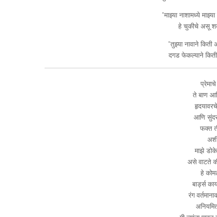
“माझ्या नाशामध्ये माझ्य
हे चुकीचे असू श
“तुझ्या नावाने किती
दगड फेकल्याने किती 
प्रेमाच
ते बाण आ
हृदयावरच
आणि सुंद
फक्त त
अशी 
माझे डोके
असे वाटते क
हे कोमल
बार्ड्स क
रंग वर्तमान
अनियमित