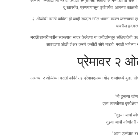
आमच्या २-ओळींच्या मराठी कविता संग्रहासह संक्षिप्त अभिव्यक्तीची शक्ती म
दुःखापर्यंत, प्रणयापासून वृत्तीपर्यंत, आमच्या काळजी
२-ओळींची मराठी कविता ही काही शब्दांत खोल भावना व्यक्त करण्याचा एक सुंद
यावरील हृदयस्पर
मराठी शायरी नवीन
स्वरूपात सादर केलेल्या या कवितांमधून संक्षिप्ततेची कल
आवडत्या ओळी शेअर करणे कधीही सोपे नव्हते. मराठी भाषेच्या समृद
प्रेमावर २ ओ
आमच्या २ ओळींच्या मराठी कवितेसह प्रेमाबद्दलच्या गोड शब्दांमध्ये बुडा. 
“मी दुसऱ्या को
एका व्यक्तीच्या दृष्टीक्षे
“तुझ्या आधी को
तुझ्या आधी कोणीतरी 
“अशा एकांतात र