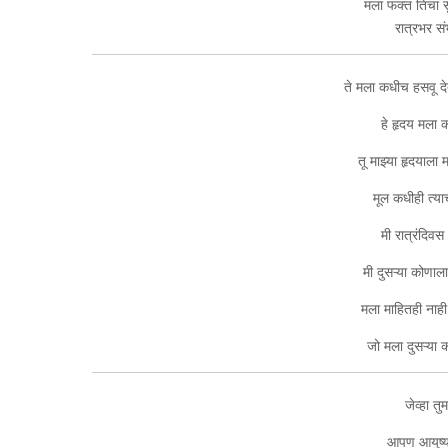
मला फक्त तिचा सु
रात्रभर सं
ते मला कधीच हसवू दे
हे हृदय मला क
तू माझ्या हृदयाला
मूल कधीही त्य
मी रात्रंदि
मी दुसऱ्या कोणाला
मला माहितही नाही
जो मला दुसऱ्या 
जेव्हा त
आपण आयुष्य