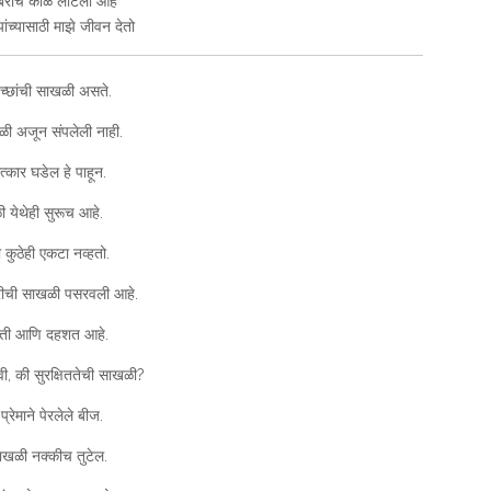
ून बराच काळ लोटला आहे
ंच्यासाठी माझे जीवन देतो
च्छांची साखळी असते.
खळी अजून संपलेली नाही.
कार घडेल हे पाहून.
 येथेही सुरूच आहे.
ी कुठेही एकटा नव्हतो.
त्रीची साखळी पसरवली आहे.
 भीती आणि दहशत आहे.
ी, की सुरक्षिततेची साखळी?
प्रेमाने पेरलेले बीज.
ाखळी नक्कीच तुटेल.