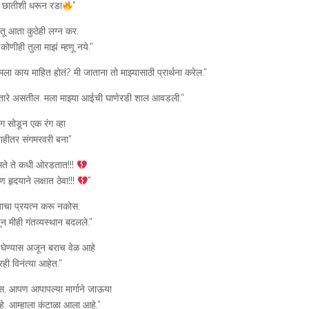
 छातीशी धरून रडा
”
तू आता कुठेही लग्न कर.
णीही तुला माझं म्हणू नये.”
मला काय माहित होतं? मी जाताना तो माझ्यासाठी प्रार्थना करेल.”
 तारे असतील. मला माझ्या आईची घाणेरडी शाल आवडली.”
रंग सोडून एक रंग व्हा
 नाहीतर संगमरवरी बना”
 असते ते कधी ओरडतात!!!
हृदयाने लक्षात ठेवा!!!
”
ाचा प्रयत्न करू नकोस.
णून मीही गंतव्यस्थान बदलले.”
य घेण्यास अजून बराच वेळ आहे
तरही विनंत्या आहेत.”
स, आपण आपापल्या मार्गाने जाऊया
आहे, आम्हाला कंटाळा आला आहे.”