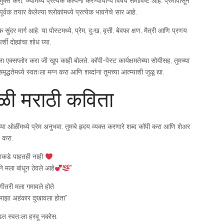
ुक्त करा, ज्यामध्ये प्रत्येक कल्पना करण्यायोग्य विषय समाविष्ट आहे. प्रेमापासून
पूर्वक तयार केलेल्या श्लोकांमध्ये प्रत्येक भावनेचे सार आहे.
र मार्ग आहे. या पोस्टमध्ये, प्रेम, दुःख, वृत्ती, बेवफा क्षण, मैत्री आणि प्रणय
्शी दोह्यांचा शोध घ्या.
ा एक्सप्लोर करा जी खूप काही बोलते. कॉपी-पेस्ट कार्यक्षमतेच्या सोयीसह, तुमच्या
्धतेमध्ये स्वतःला मग्न करा आणि शब्दांना तुमच्या आत्म्याशी जुळू द्या.
ळी मराठी कविता
सोप्या ओळींमध्ये प्रेम अनुभवा. तुमचे हृदय व्यक्त करणारे शब्द कॉपी करा आणि शेअर
करा.
णाकडे पाहतही नाही
पाने मला बांधून ठेवले आहे
”
णीतरी मला गमावले होते
माझा अहंकार दुखावला होता”
डत स्वतःला हरवू नकोस.