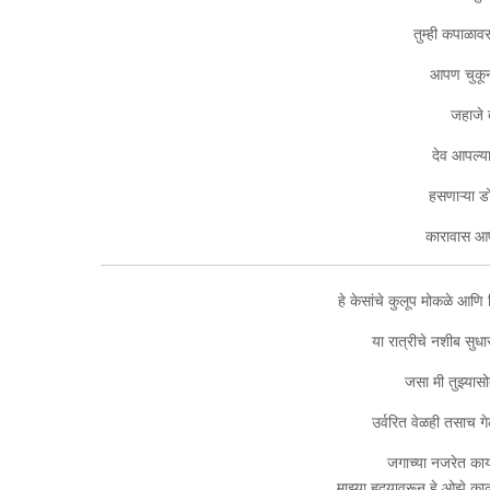
तुम्ही कपाळावर
आपण चुकून
जहाजे 
देव आपल्य
हसणाऱ्या डो
कारावास आप
हे केसांचे कुलूप मोकळे आणि
या रात्रीचे नशीब सुध
जसा मी तुझ्यास
उर्वरित वेळही तसाच ग
जगाच्या नजरेत का
माझ्या हृदयावरून हे ओझे का