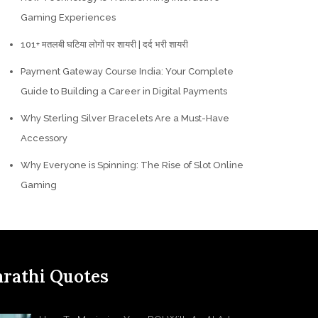
Gaming Experiences
101+ मतलबी घटिया लोगों पर शायरी | दर्द भरी शायरी
Payment Gateway Course India: Your Complete
Guide to Building a Career in Digital Payments
Why Sterling Silver Bracelets Are a Must-Have
Accessory
Why Everyone is Spinning: The Rise of Slot Online
Gaming
rathi Quotes