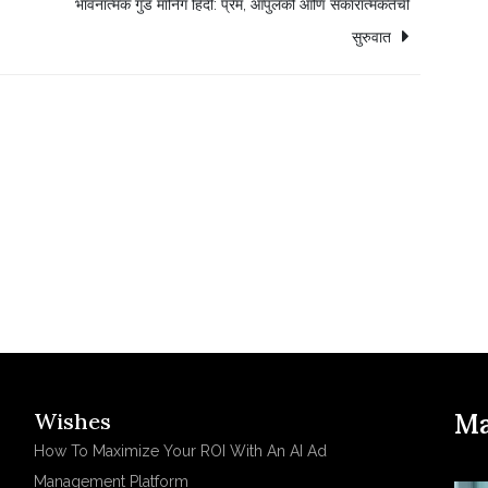
भावनात्मक गुड मॉर्निंग हिंदी: प्रेम, आपुलकी आणि सकारात्मकतेची
सुरुवात
Wishes
Ma
How To Maximize Your ROI With An AI Ad
Management Platform