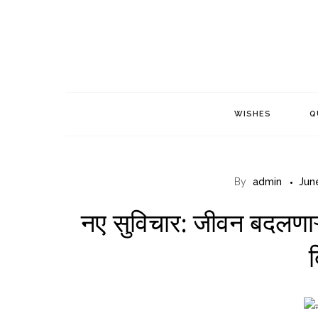
Skip
to
content
WISHES
Q
By
admin
Jun
नए सुविचार: जीवन बदलणाऱ्