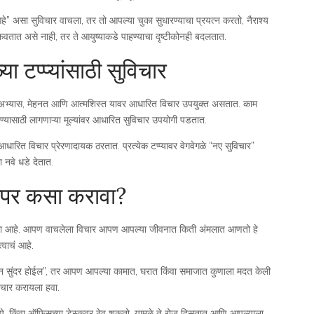
आहे” असा सुविचार वाचला, तर तो आपल्या चुका सुधारण्याचा प्रयत्न करतो, नैराश्य
वतात असे नाही, तर ते आयुष्याकडे पाहण्याचा दृष्टीकोनही बदलतात.
ा टप्प्यांसाठी सुविचार
ंसाठी अभ्यास, मेहनत आणि आत्मशिस्त यावर आधारित विचार उपयुक्त असतात. काम
्यासाठी लागणाऱ्या मूल्यांवर आधारित सुविचार उपयोगी पडतात.
ारित विचार प्रेरणादायक ठरतात. प्रत्येक टप्प्यावर वेगवेगळे “नए सुविचार”
 नवे धडे देतात.
वापर कसा करावा?
ी कला आहे. आपण वाचलेला विचार आपण आपल्या जीवनात किती अंमलात आणतो हे
त्वाचं आहे.
वन सुंदर होईल”, तर आपण आपल्या कामात, घरात किंवा समाजात कुणाला मदत केली
िचार करायला हवा.
े, किंवा ऑफिसच्या डेस्कवर ठेवू शकतो. यामुळे ते रोज दिसतात आणि आपल्याला