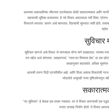
आजच्या धकाधकीच्या जीवनात प्रत्येकाला थोडी सकारात्मकता आणि मानसि
महत्त्वाची भूमिका बजावतात. हे नवे विचार आपल्याला नवी दिशा, प्रे
विचाराने करतात. कारण असे म्हणतात, दिवसाची सुरुवात जशी होते, तसाच
स्रोत
सुविचार 
सुविचार म्हणजे असे विचार जे माणसाला योग्य मार्ग दाखवतात, त्याच्या म
पण खोल अर्थ सांगतात. उदाहरणार्थ, “स्वतःवर विश्वास ठेवा” हा एक छोट
काळानुसार बदललेले, अधिक सुसंगत 
आजची तरुण पिढी प्रगतीशील आहे, आणि तिला अशाच विचारांची गरज असत
जोडलेले असूनही नव्या दृष्टिकोनातून सां
सकारात्म
“नए सुविचार” हे केवळ एक वाक्य नसतात, तर ते विचार करण्याची एक पद्ध
मनात उत्साह निर्माण होतो. ते विचार आपल्