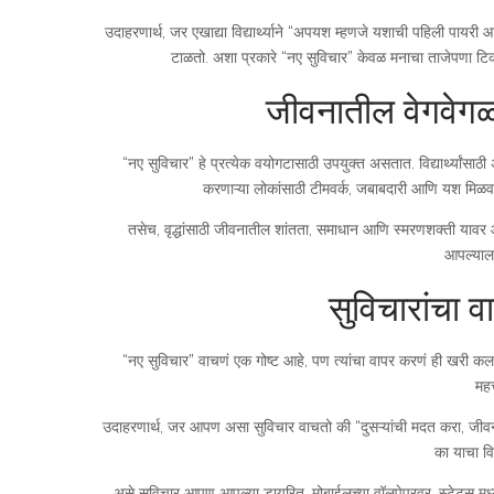
उदाहरणार्थ, जर एखाद्या विद्यार्थ्याने “अपयश म्हणजे यशाची पहिली पायरी 
टाळतो. अशा प्रकारे “नए सुविचार” केवळ मनाचा ताजेपणा टिक
जीवनातील वेगवेगळ्य
“नए सुविचार” हे प्रत्येक वयोगटासाठी उपयुक्त असतात. विद्यार्थ्या
करणाऱ्या लोकांसाठी टीमवर्क, जबाबदारी आणि यश मिळवण
तसेच, वृद्धांसाठी जीवनातील शांतता, समाधान आणि स्मरणशक्ती यावर आध
आपल्याला
सुविचारांचा 
“नए सुविचार” वाचणं एक गोष्ट आहे, पण त्यांचा वापर करणं ही खर
महत्
उदाहरणार्थ, जर आपण असा सुविचार वाचतो की “दुसऱ्यांची मदत करा, जी
का याचा व
असे सुविचार आपण आपल्या डायरित, मोबाईलच्या वॉलपेपरवर, स्टेटस मध्य