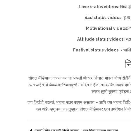
Love status videos:
जिथे प
Sad status videos:
दुःख,
Motivational videos:
य
Attitude status videos:
स्ट
Festival status videos:
सणानिमि
नि
सोशल मीडियाचा वापर करताना आपली ओळख, विचार, भावना योग्य रीतीने व्यक्त
ठरत आहेत. हे केवळ मनोरंजनापुरते मर्यादित नाहीत, तर व्यक्तिमत्वाचं द
करून तुम्ही तुमच्या फ्रेंड
जग कितीही बदललं, भावना मात्र कायम असतात – आणि त्या भावना व्हिडि
रूप आहे. म्हणूनच, जर तुम्हाला सोशल मीडियावर छान इम्प्रेशन निर्म
स्वार्थी लोग मतलबी रिश्ते शायरी – एक विचारप्रवृत्त करणारा