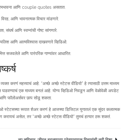
्रेमभावना आणि couple quotes असतात.
 विरह, आणि भावनात्मक विचार मांडणारे.
श, संघर्ष आणि स्वप्नांची गोष्ट सांगणारे.
ायलिश आणि आत्मविश्वास दाखवणारे व्हिडिओ.
त्त सजवलेले आणि पारंपरिक गाण्यांवर आधारित.
ष्कर्ष
 करणं महत्त्वाचं आहे. “अच्छे अच्छे स्टेटस वीडियो” हे त्यासाठी उत्तम माध्यम
र्शन घडवण्याचं एक माध्यम बनलं आहे. योग्य व्हिडिओ निवडून आणि वेळोवेळी अपडेट
्स आणि फॉलोअर्सवर छाप सोडू शकता.
ओ स्टेटसच्या रूपात शेअर करणं हे आजच्या डिजिटल युगातलं एक सुंदर कलात्मक
ाण करायचं असेल, तर “अच्छे अच्छे स्टेटस वीडियो” तुमचं हत्यार ठरू शकतं.
नए सुविचार: जीवन बदलणाऱ्या प्रेरणादायक विचारांची नवी दिशा