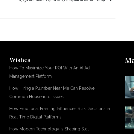
Wishes
Ma
How To Maximize Your ROI With An AI Ad
Management Platform
How Hiring a Plumber Near Me Can Resolve
Common Household Issues
How Emotional Framing Influences Risk Decisions in
Real-Time Digital Platforms
How Modern Technology Is Shaping Slot