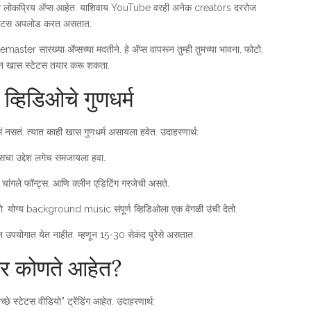
कप्रिय अ‍ॅप्स आहेत. याशिवाय YouTube वरही अनेक creators दररोज
्टेटस अपलोड करत असतात.
r सारख्या अ‍ॅप्सच्या मदतीने. हे अ‍ॅप्स वापरून तुम्ही तुमच्या भावना, फोटो,
 खास स्टेटस तयार करू शकता.
 व्हिडिओचे गुणधर्म
ेसं नसतं. त्यात काही खास गुणधर्म असायला हवेत. उदाहरणार्थ:
सचा उद्देश लगेच समजायला हवा.
, चांगले फॉन्ट्स, आणि क्लीन एडिटिंग गरजेची असते.
ो. योग्य background music संपूर्ण व्हिडिओला एक वेगळी उंची देतो.
ून उपयोगात येत नाहीत. म्हणून 15-30 सेकंद पुरेसे असतात.
रकार कोणते आहेत?
े स्टेटस वीडियो” ट्रेंडिंग आहेत. उदाहरणार्थ: