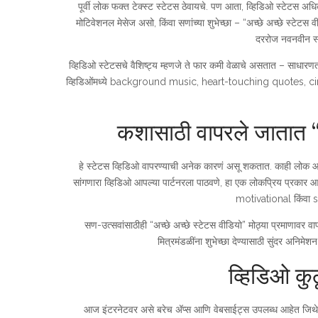
पूर्वी लोक फक्त टेक्स्ट स्टेटस ठेवायचे. पण आता, व्हिडिओ स्टेटस अधि
मोटिवेशनल मेसेज असो, किंवा सणांच्या शुभेच्छा – “अच्छे अच्छे स्टेट
दररोज नवनवीन स
व्हिडिओ स्टेटसचे वैशिष्ट्य म्हणजे ते फार कमी वेळाचे असतात – साधार
व्हिडिओंमध्ये background music, heart-touching quotes, cine
कशासाठी वापरले जातात “अ
हे स्टेटस व्हिडिओ वापरण्याची अनेक कारणं असू शकतात. काही लोक आपलं
सांगणारा व्हिडिओ आपल्या पार्टनरला पाठवणे, हा एक लोकप्रिय प्रकार आह
motivational किंवा s
सण-उत्सवांसाठीही “अच्छे अच्छे स्टेटस वीडियो” मोठ्या प्रमाणावर व
मित्रमंडळींना शुभेच्छा देण्यासाठी सुंदर अनिम
व्हिडिओ कु
आज इंटरनेटवर असे बरेच अ‍ॅप्स आणि वेबसाईट्स उपलब्ध आहेत जिथे तुम