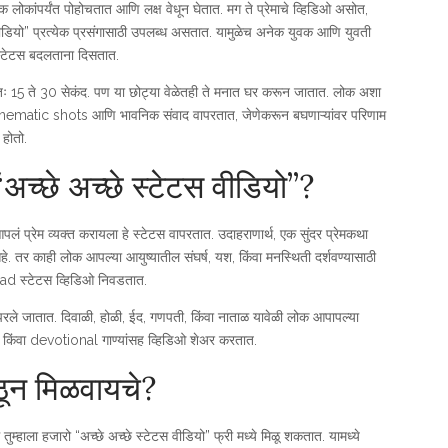
क लोकांपर्यंत पोहोचतात आणि लक्ष वेधून घेतात. मग ते प्रेमाचे व्हिडिओ असोत,
स वीडियो” प्रत्येक प्रसंगासाठी उपलब्ध असतात. यामुळेच अनेक युवक आणि युवती
्टेटस बदलताना दिसतात.
णतः 15 ते 30 सेकंद. पण या छोट्या वेळेतही ते मनात घर करून जातात. लोक अशा
matic shots आणि भावनिक संवाद वापरतात, जेणेकरून बघणाऱ्यांवर परिणाम
होतो.
च्छे अच्छे स्टेटस वीडियो”?
 प्रेम व्यक्त करायला हे स्टेटस वापरतात. उदाहराणार्थ, एक सुंदर प्रेमकथा
े. तर काही लोक आपल्या आयुष्यातील संघर्ष, यश, किंवा मनस्थिती दर्शवण्यासाठी
ad स्टेटस व्हिडिओ निवडतात.
ापरले जातात. दिवाळी, होळी, ईद, गणपती, किंवा नाताळ यावेळी लोक आपापल्या
ेशन किंवा devotional गाण्यांसह व्हिडिओ शेअर करतात.
ठून मिळवायचे?
्हाला हजारो “अच्छे अच्छे स्टेटस वीडियो” फ्री मध्ये मिळू शकतात. यामध्ये