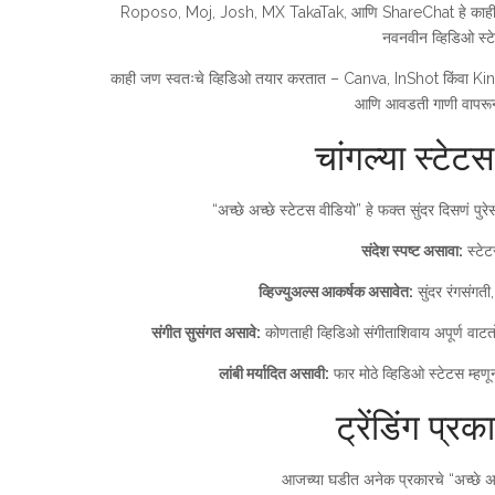
Roposo, Moj, Josh, MX TakaTak, आणि ShareChat हे काही लो
नवनवीन व्हिडिओ स
काही जण स्वतःचे व्हिडिओ तयार करतात – Canva, InShot किंवा Kinemaste
आणि आवडती गाणी वापरून
चांगल्या स्टेटस
“अच्छे अच्छे स्टेटस वीडियो” हे फक्त सुंदर दिसणं पुर
संदेश स्पष्ट असावा:
स्टेट
व्हिज्युअल्स आकर्षक असावेत:
सुंदर रंगसंगती
संगीत सुसंगत असावे:
कोणताही व्हिडिओ संगीताशिवाय अपूर्ण वाटत
लांबी मर्यादित असावी:
फार मोठे व्हिडिओ स्टेटस म्हण
ट्रेंडिंग प्
आजच्या घडीत अनेक प्रकारचे “अच्छे अच्छ